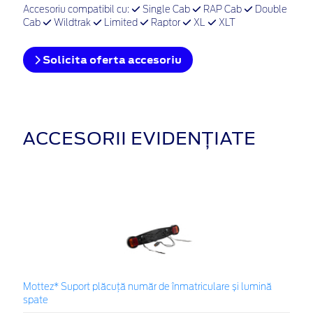
Accesoriu compatibil cu:
Single Cab
RAP Cab
Double
Cab
Wildtrak
Limited
Raptor
XL
XLT
Solicita oferta accesoriu
ACCESORII EVIDENȚIATE
Mottez* Suport plăcuță număr de înmatriculare și lumină
spate