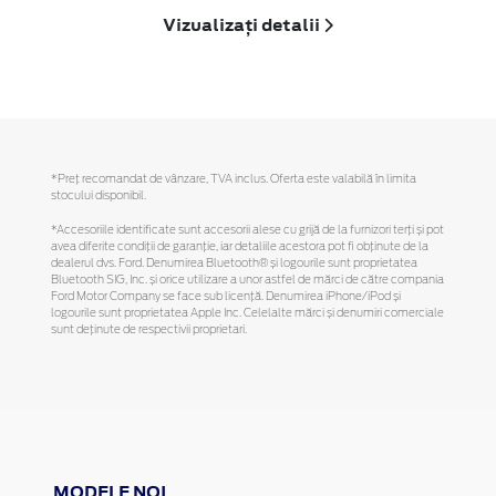
Vizualizați detalii
*Preţ recomandat de vânzare, TVA inclus. Oferta este valabilă în limita
stocului disponibil.
*Accesoriile identificate sunt accesorii alese cu grijă de la furnizori terți și pot
avea diferite condiții de garanție, iar detaliile acestora pot fi obținute de la
dealerul dvs. Ford. Denumirea Bluetooth® și logourile sunt proprietatea
Bluetooth SIG, Inc. și orice utilizare a unor astfel de mărci de către compania
Ford Motor Company se face sub licență. Denumirea iPhone/iPod și
logourile sunt proprietatea Apple Inc. Celelalte mărci și denumiri comerciale
sunt deținute de respectivii proprietari.
MODELE NOI