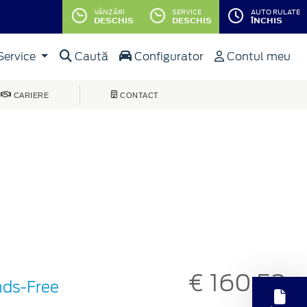
VÂNZĂRI
SERVICE
AUTO RULATE
DESCHIS
DESCHIS
ÎNCHIS
Service
Caută
Configurator
Contul meu
CARIERE
CONTACT
€ 160,52
nds-Free