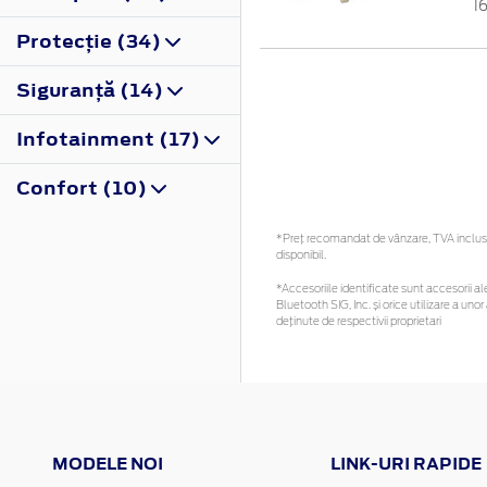
1
Protecţie (34)
Siguranţă (14)
Infotainment (17)
Confort (10)
*Preţ recomandat de vânzare, TVA inclus. 
disponibil.
*Accesoriile identificate sunt accesorii ale
Bluetooth SIG, Inc. și orice utilizare a 
deținute de respectivii proprietari
MODELE NOI
LINK-URI RAPIDE