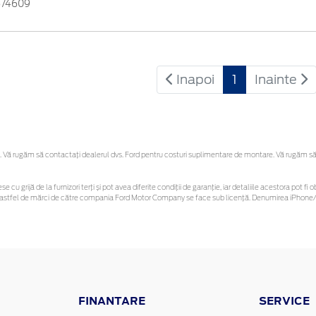
674609
Inapoi
1
Inainte
Vă rugăm să contactaţi dealerul dvs. Ford pentru costuri suplimentare de montare. Vă rugăm să reț
se cu grijă de la furnizori terți și pot avea diferite condiții de garanție, iar detaliile acestora pot
unor astfel de mărci de către compania Ford Motor Company se face sub licență. Denumirea iPhone/i
FINANTARE
SERVICE