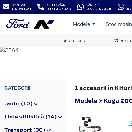
SCRIE-NE
APELEAZĂ-NE
VÂNZĂRI
SE
UN MESAJ
0371 367 328
0723 367 328
07
Modele
Stoc masini
KUGA
ACCESORII
RENT A
2008
1 accesorii în Kitu
CATEGORII
Modele
>
Kuga 20
Jante (10)
Linie stilistică (14)
S
Transport (30)