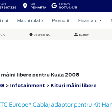
RVICE
VEZI
RECENZII
57 367 328
PE HARTĂ
NOTA 4.4/5
 noi
Masini rulate
Promotii
Finantare
 CAR
DESPRE NOI
ECHIPA
ri mâini libere pentru Kuga 2008
08
>
Infotainment
>
Kituri mâini libere
TC Europe* Cablaj adaptor pentru Kit Ha