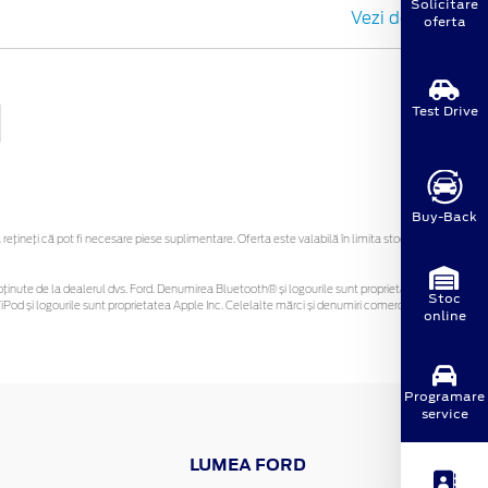
Solicitare
Vezi detalii
oferta
Test Drive
Buy-Back
ineți că pot fi necesare piese suplimentare. Oferta este valabilă în limita stocului
 fi obținute de la dealerul dvs. Ford. Denumirea Bluetooth® și logourile sunt proprietatea
Stoc
Pod și logourile sunt proprietatea Apple Inc. Celelalte mărci și denumiri comerciale sunt
online
Programare
service
LUMEA FORD