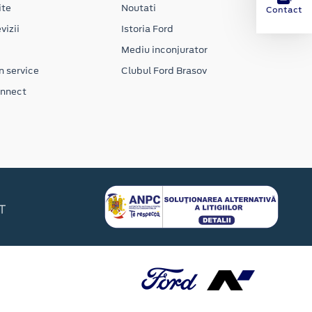
ite
Noutati
Contact
vizii
Istoria Ford
Mediu inconjurator
n service
Clubul Ford Brasov
onnect