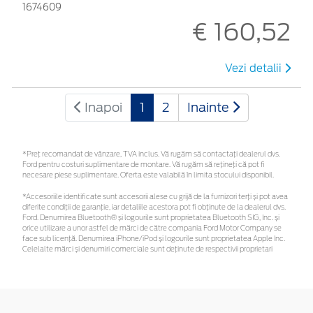
1674609
€ 160,52
Vezi detalii
Inapoi
1
2
Inainte
*Preţ recomandat de vânzare, TVA inclus. Vă rugăm să contactaţi dealerul dvs.
Ford pentru costuri suplimentare de montare. Vă rugăm să rețineți că pot fi
necesare piese suplimentare. Oferta este valabilă în limita stocului disponibil.
*Accesoriile identificate sunt accesorii alese cu grijă de la furnizori terți și pot avea
diferite condiții de garanție, iar detaliile acestora pot fi obținute de la dealerul dvs.
Ford. Denumirea Bluetooth® și logourile sunt proprietatea Bluetooth SIG, Inc. și
orice utilizare a unor astfel de mărci de către compania Ford Motor Company se
face sub licență. Denumirea iPhone/iPod și logourile sunt proprietatea Apple Inc.
Celelalte mărci și denumiri comerciale sunt deținute de respectivii proprietari