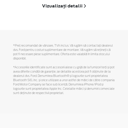
Vizualizați detalii
*Preţ recomandat de vânzare, TVA inclus. Vă rugăm să contactaţi dealerul
dvs. Ford pentru costuri suplimentare de montare. Vă rugăm să reţineţi că
pot fi necesare piese suplimentare. Oferta este valabilă în limita stocului
disponibil.
*Accesoriile identificate sunt accesorii alese cu grijă de la furnizori terți și pot
avea diferite condiții de garanție, iar detaliile acestora pot fi obținute de la
dealerul dvs. Ford. Denumirea Bluetooth® și logourile sunt proprietatea
Bluetooth SIG, Inc. și orice utilizare a unor astfel de mărci de către compania
Ford Motor Company se face sub licență. Denumirea iPhone/iPod și
logourile sunt proprietatea Apple Inc. Celelalte mărci și denumiri comerciale
sunt deținute de respectivii proprietari.