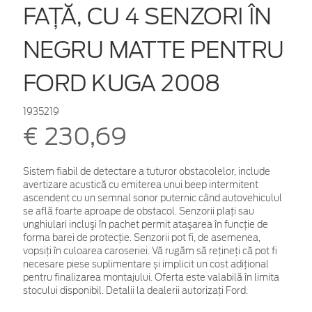
FAŢĂ, CU 4 SENZORI ÎN
NEGRU MATTE PENTRU
FORD KUGA 2008
1935219
€ 230,69
Sistem fiabil de detectare a tuturor obstacolelor, include
avertizare acustică cu emiterea unui beep intermitent
ascendent cu un semnal sonor puternic când autovehiculul
se află foarte aproape de obstacol. Senzorii plaţi sau
unghiulari incluşi în pachet permit ataşarea în funcţie de
forma barei de protecţie. Senzorii pot fi, de asemenea,
vopsiţi în culoarea caroseriei. Vă rugăm să rețineți că pot fi
necesare piese suplimentare și implicit un cost adițional
pentru finalizarea montajului. Oferta este valabilă în limita
stocului disponibil. Detalii la dealerii autorizați Ford.