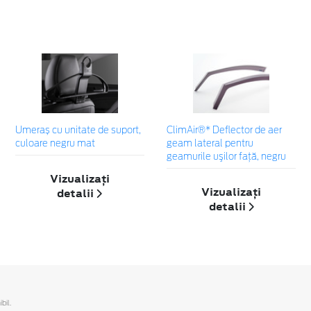
Umeraș cu unitate de suport,
ClimAir®* Deflector de aer
culoare negru mat
geam lateral pentru
geamurile uşilor faţă, negru
Vizualizați
Vizualizați
detalii
detalii
bil.