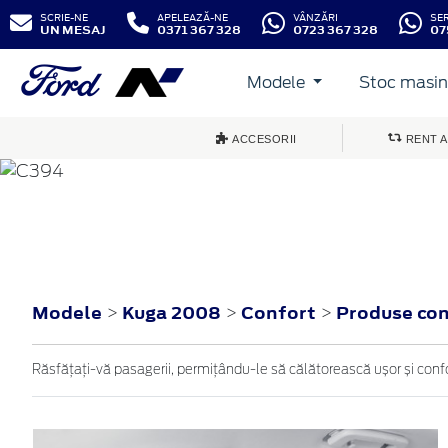
SCRIE-NE
APELEAZĂ-NE
VÂNZĂRI
SE
UN MESAJ
0371 367 328
0723 367 328
07
Modele
Stoc masini
ACCESORII
RENT A
KUGA
2008
Modele
Kuga 2008
Confort
Produse co
>
>
>
Răsfățați-vă pasagerii, permițându-le să călătorească ușor și confo