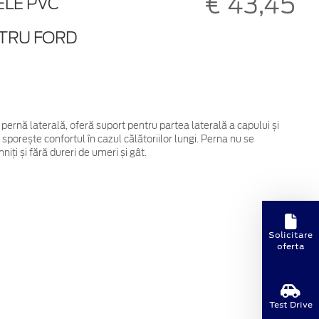
€ 43,45
ELE PVC
NTRU FORD
 pernă laterală, oferă suport pentru partea laterală a capului și
porește confortul în cazul călătoriilor lungi. Perna nu se
ți și fără dureri de umeri și gât.
Solicitare
oferta
Test Drive