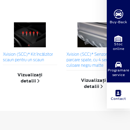
Buy-Back
Stoc
online
Xvision (SCC)* Kit încălzitor
Xvision (SCC)* Senzori de
scaun pentru un scaun
parcare spate, cu 4 senzori de
culoare negru matte
Programare
Vizualizați
service
Vizualizați
detalii
detalii
Contact