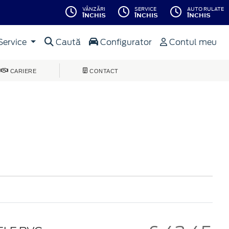
VÂNZĂRI
SERVICE
AUTO RULATE
ÎNCHIS
ÎNCHIS
ÎNCHIS
Service
Caută
Configurator
Contul meu
CARIERE
CONTACT