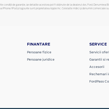
ferite condiții de garanție, iar detaliile acestora pot fi obținute de la dealerul dvs. Ford. Denumirea 
hone/iPod și logourile sunt proprietatea Apple Inc. Celelalte mărci și denumiri comerciale sunt 
FINANTARE
SERVICE
Persoane fizice
Servicii ofer
Persoane juridice
Garantii si re
Accesorii
Rechemari i
FordPass C