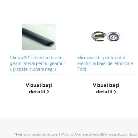
ClimAir®* Deflector de aer
Microswitch , pentru kitul
geam lateral pentru geamuri
electric al barei de remorcare
uşi spate, culoare negru
Ford
Vizualizați
Vizualizați
detalii
detalii
*Preţ recomandat de vânzare, TVA inclus. Oferta este valabilă în limita stocului disponi