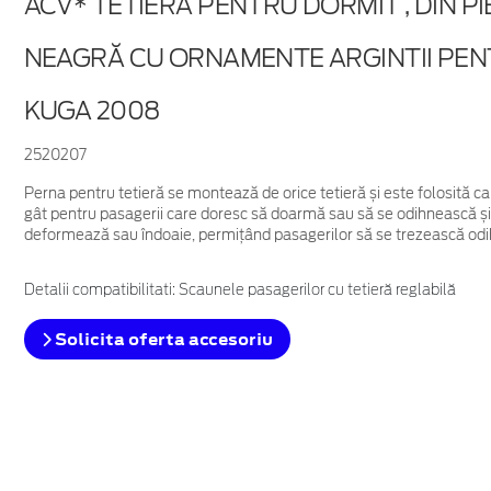
ACV* TETIERĂ PENTRU DORMIT , DIN PI
NEAGRĂ CU ORNAMENTE ARGINTII PE
KUGA 2008
2520207
Perna pentru tetieră se montează de orice tetieră și este folosită ca
gât pentru pasagerii care doresc să doarmă sau să se odihnească și s
deformează sau îndoaie, permițând pasagerilor să se trezească odihni
Detalii compatibilitati: Scaunele pasagerilor cu tetieră reglabilă
Solicita oferta accesoriu