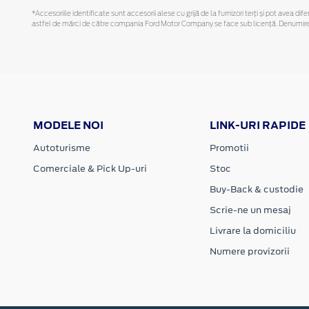
*Accesoriile identificate sunt accesorii alese cu grijă de la furnizori terți și pot avea di
astfel de mărci de către compania Ford Motor Company se face sub licență. Denumirea iP
MODELE NOI
LINK-URI RAPIDE
Autoturisme
Promotii
Comerciale & Pick Up-uri
Stoc
Buy-Back & custodie
Scrie-ne un mesaj
Livrare la domiciliu
Numere provizorii