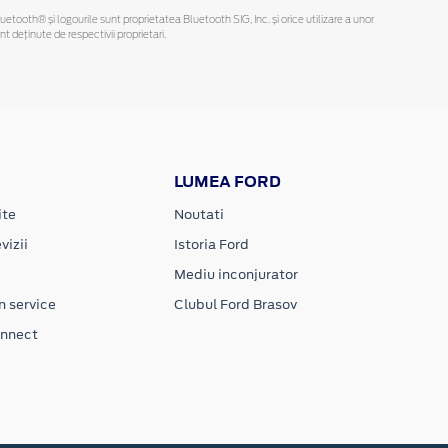
Bluetooth® și logourile sunt proprietatea Bluetooth SIG, Inc. și orice utilizare a unor
deținute de respectivii proprietari.
LUMEA FORD
ite
Noutati
vizii
Istoria Ford
Mediu inconjurator
n service
Clubul Ford Brasov
onnect