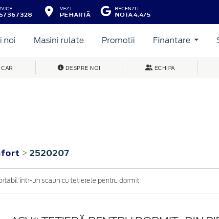
RVICE
VEZI
RECENZII
57 367 328
PE HARTĂ
NOTA 4.4/5
 noi
Masini rulate
Promotii
Finantare
 CAR
DESPRE NOI
ECHIPA
nfort
2520207
>
rtabil într-un scaun cu tetierele pentru dormit.