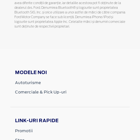
avea diferite condiții de garanție, iar detaliile acestora pot fi obținute de la
dealerul dvs. Ford. Denumirea Bluetooth® și logourile sunt proprietatea
Bluetooth SIG, Inc. și orice utilizare a unor astfel de mărci de către compania
Ford Motor Company se face sub licență. Denumirea iPhone/iPod și
logourile sunt proprietatea Apple Inc. Celelalte mărci și denumiri comerciale
sunt deținute de respectivii proprietari.
MODELE NOI
Autoturisme
Comerciale & Pick Up-uri
LINK-URI RAPIDE
Promotii