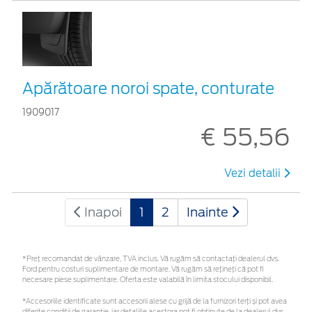
Apărătoare noroi spate, conturate
1909017
€ 55,56
Vezi detalii
Inapoi
1
2
Inainte
*Preţ recomandat de vânzare, TVA inclus. Vă rugăm să contactaţi dealerul dvs.
Ford pentru costuri suplimentare de montare. Vă rugăm să rețineți că pot fi
necesare piese suplimentare. Oferta este valabilă în limita stocului disponibil.
*Accesoriile identificate sunt accesorii alese cu grijă de la furnizori terți și pot avea
diferite condiții de garanție, iar detaliile acestora pot fi obținute de la dealerul dvs.