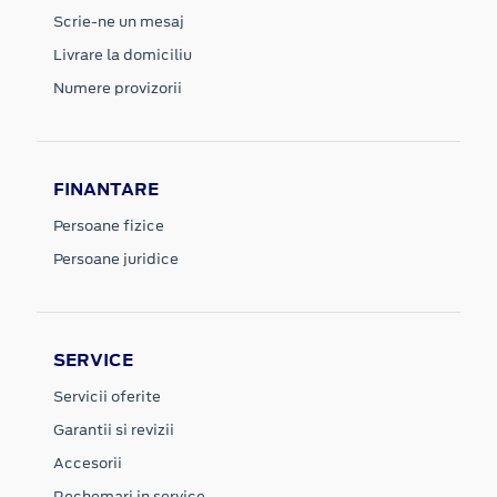
Scrie-ne un mesaj
Livrare la domiciliu
Numere provizorii
FINANTARE
Persoane fizice
Persoane juridice
SERVICE
Servicii oferite
Garantii si revizii
Accesorii
Rechemari in service