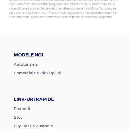
Ford. Denumirea Bluetooth® și logourile sunt proprietatea Bluetooth SIG, Inc. și
orice utilizare a unor astfel de mărci de către compania Ford Motor Company se
face sub licență. Denumirea iPhone/iPod și logourile sunt proprietatea Apple Inc.
Celelalte mărci și denumiri comerciale sunt deținute de respectivii proprietari
MODELE NOI
Autoturisme
Comerciale & Pick Up-uri
LINK-URI RAPIDE
Promotii
Stoc
Buy-Back & custodie