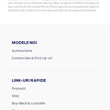
orice utilizare a unor astfel de mărci de către compania Ford Motor Company se
face sub licență. Denumirea iPhone/iPod și logourile sunt proprietatea Apple Inc.
Celelalte mărci și denumiri comerciale sunt deținute de respectivii proprietari
MODELE NOI
Autoturisme
Comerciale & Pick Up-uri
LINK-URI RAPIDE
Promotii
Stoc
Buy-Back & custodie