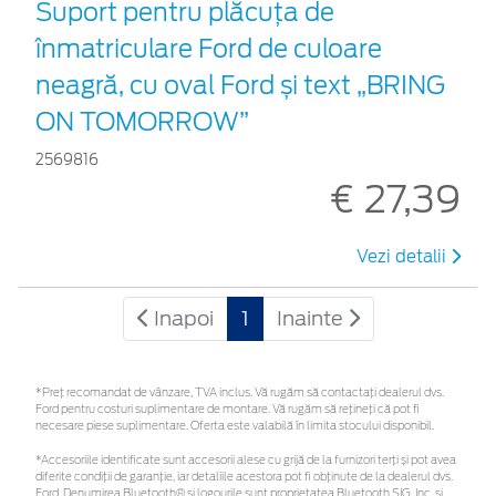
Suport pentru plăcuța de
înmatriculare Ford de culoare
neagră, cu oval Ford și text „BRING
ON TOMORROW”
2569816
€ 27,39
Vezi detalii
Inapoi
1
Inainte
*Preţ recomandat de vânzare, TVA inclus. Vă rugăm să contactaţi dealerul dvs.
Ford pentru costuri suplimentare de montare. Vă rugăm să rețineți că pot fi
necesare piese suplimentare. Oferta este valabilă în limita stocului disponibil.
*Accesoriile identificate sunt accesorii alese cu grijă de la furnizori terți și pot avea
diferite condiții de garanție, iar detaliile acestora pot fi obținute de la dealerul dvs.
Ford. Denumirea Bluetooth® și logourile sunt proprietatea Bluetooth SIG, Inc. și