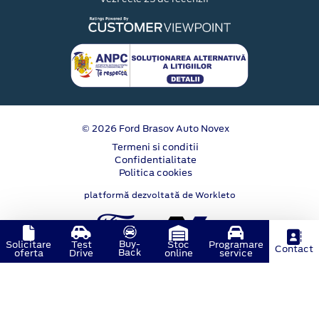
© 2026 Ford Brasov Auto Novex
Termeni si conditii
Confidentialitate
Politica cookies
platformă dezvoltată de Workleto
Buy-
Solicitare
Test
Stoc
Programare
Contact
Back
oferta
Drive
online
service