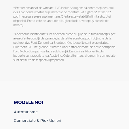
*Preţ recomandat de vânzare, TVA inclus. Vă rugăm să contactaţi dealerul
dvs. Ford pentru costuri suplimentare de montare. Vă rugăm să reţineţi că
pot fi necesare piese suplimentare. Oferta este valabilă în limita stocului
disponibil. Preţul este pe jantă din aliaj şi exclude anvelopa şi piesele de
montaj.
*Accesoriile identificate sunt accesorii alese cu grijă de la furnizori terți și pot
avea diferite condiții de garanție, iar detaliile acestora pot fi obținute de la
dealerul dvs. Ford. Denumirea Bluetooth® și logourile sunt proprietatea
Bluetooth SIG, Inc. și orice utilizare a unor astfel de mărci de către compania
Ford Motor Company se face sub licență. Denumirea iPhone/iPod și
logourile sunt proprietatea Apple Inc. Celelalte mărci și denumiri comerciale
sunt deținute de respectivii proprietari.
MODELE NOI
Autoturisme
Comerciale & Pick Up-uri