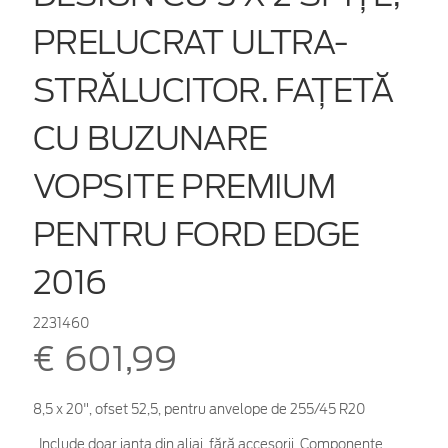
PRELUCRAT ULTRA-
STRĂLUCITOR. FAȚETĂ
CU BUZUNARE
VOPSITE PREMIUM
PENTRU FORD EDGE
2016
2231460
€ 601,99
8,5 x 20", ofset 52,5, pentru anvelope de 255/45 R20
. Include doar janta din aliaj, fără accesorii. Componente