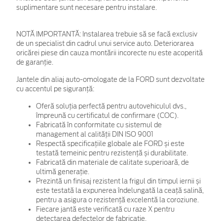
suplimentare sunt necesare pentru instalare.
NOTĂ IMPORTANTĂ:
Instalarea trebuie să se facă exclusiv
de un specialist din cadrul unui service auto. Deteriorarea
oricărei piese din cauza montării incorecte nu este acoperită
de garanţie.
Jantele din aliaj auto-omologate de la FORD sunt dezvoltate
cu accentul pe siguranță:
Oferă soluția perfectă pentru autovehiculul dvs.,
împreună cu certificatul de confirmare (COC).
Fabricată în conformitate cu sistemul de
management al calității DIN ISO 9001
Respectă specificațiile globale ale FORD și este
testată temeinic pentru rezistență și durabilitate.
Fabricată din materiale de calitate superioară, de
ultimă generație.
Prezintă un finisaj rezistent la frigul din timpul iernii și
este testată la expunerea îndelungată la ceață salină,
pentru a asigura o rezistență excelentă la coroziune.
Fiecare jantă este verificată cu raze X pentru
detectarea defectelor de fabricație.