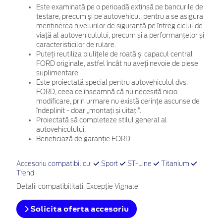
Este examinată pe o perioadă extinsă pe bancurile de
testare, precum și pe autovehicul, pentru a se asigura
menținerea nivelurilor de siguranță pe întreg ciclul de
viață al autovehiculului, precum și a performanțelor și
caracteristicilor de rulare.
Puteți reutiliza piulițele de roată și capacul central
FORD originale, astfel încât nu aveți nevoie de piese
suplimentare.
Este proiectată special pentru autovehiculul dvs.
FORD, ceea ce înseamnă că nu necesită nicio
modificare, prin urmare nu există cerințe ascunse de
îndeplinit - doar „montați și uitați”.
Proiectată să completeze stilul general al
autovehiculului.
Beneficiază de garanție FORD
Accesoriu compatibil cu:
Sport
ST-Line
Titanium
Trend
Detalii compatibilitati: Excepție Vignale
Solicita oferta accesoriu