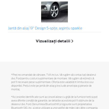
Jantă din aliaj 19" Design 5-spiţe, argintiu sparkle
Vizualizați detalii
*Preţ recomandat de vânzare, TVA inclus. Vă rugăm să contactaţi dealerul
dvs. Ford pentru costuri suplimentare de montare. Vă rugăm să reţineţi că
pot fi necesare piese suplimentare. Oferta este valabilă în limita stocului
disponibil. Preţul este pe jantă din aliaj şi exclude anvelopa şi piesele de
montaj.
*Accesoriile identificate sunt accesorii alese cu grijă de la furnizori terți și pot
avea diferite condiții de garanție, iar detaliile acestora pot fi obținute de la
dealerul dvs. Ford. Denumirea Bluetooth® și logourile sunt proprietatea
Bluetooth SIG, Inc. și orice utilizare a unor astfel de mărci de către compania