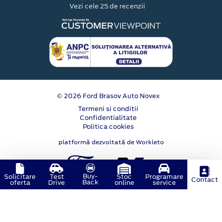
Vezi cele 25 de recenzii
© 2026 Ford Brasov Auto Novex
Termeni si conditii
Confidentialitate
Politica cookies
platformă dezvoltată de Workleto
Buy-
Solicitare
Test
Stoc
Programare
Contact
Back
oferta
Drive
online
service