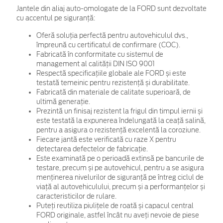
Jantele din aliaj auto-omologate de la FORD sunt dezvoltate
cu accentul pe siguranță:
Oferă soluția perfectă pentru autovehiculul dvs.,
împreună cu certificatul de confirmare (COC).
Fabricată în conformitate cu sistemul de
management al calității DIN ISO 9001
Respectă specificațiile globale ale FORD și este
testată temeinic pentru rezistență și durabilitate.
Fabricată din materiale de calitate superioară, de
ultimă generație.
Prezintă un finisaj rezistent la frigul din timpul iernii și
este testată la expunerea îndelungată la ceață salină,
pentru a asigura o rezistență excelentă la coroziune.
Fiecare jantă este verificată cu raze X pentru
detectarea defectelor de fabricație.
Este examinată pe o perioadă extinsă pe bancurile de
testare, precum și pe autovehicul, pentru a se asigura
menținerea nivelurilor de siguranță pe întreg ciclul de
viață al autovehiculului, precum și a performanțelor și
caracteristicilor de rulare.
Puteți reutiliza piulițele de roată și capacul central
FORD originale, astfel încât nu aveți nevoie de piese