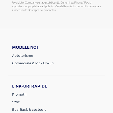
Ford Motor Company se face sub licență. Denumirea iPhone/iPod și
logourile sunt proprietatea Apple Inc. Celelalte mărci și denumiri comerciale
sunt deținute de respectivii proprietari.
MODELE NOI
Autoturisme
Comerciale & Pick Up-uri
LINK-URI RAPIDE
Promotii
Stoc
Buy-Back & custodie