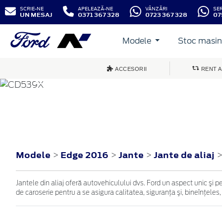
SCRIE-NE
APELEAZĂ-NE
VÂNZĂRI
SE
UN MESAJ
0371 367 328
0723 367 328
07
Modele
Stoc masini
ACCESORII
RENT A
EDGE
2016
Modele
Edge 2016
Jante
Jante de aliaj
>
>
>
Jantele din aliaj oferă autovehiculului dvs. Ford un aspect unic şi p
de caroserie pentru a se asigura calitatea, siguranţa şi, bineînţeles,