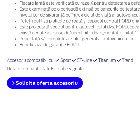
Fiecare jantă este verificată cu raze X pentru detectarea defec
Este examinată pe o perioadă extinsă pe bancurile de testare
nivelurilor de siguranță pe întreg ciclul de viață al autovehicul
Puteți reutiliza piulițele de roată și capacul central FORD ori
Este proiectată special pentru autovehiculul dvs. FORD, ceea
există cerințe ascunse de îndeplinit - doar „montați și uitați”.
Proiectată să completeze stilul general al autovehiculului.
Beneficiază de garanție FORD
Accesoriu compatibil cu:
Sport
ST-Line
Titanium
Trend
Detalii compatibilitati: Excepție Vignale
Solicita oferta accesoriu