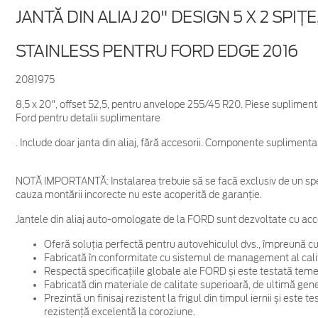
JANTĂ DIN ALIAJ 20" DESIGN 5 X 2 SPIȚE
STAINLESS PENTRU FORD EDGE 2016
2081975
8,5 x 20", offset 52,5, pentru anvelope 255/45 R20. Piese supliment
Ford pentru detalii suplimentare
. Include doar janta din aliaj, fără accesorii. Componente supliment
NOTĂ IMPORTANTĂ:
Instalarea trebuie să se facă exclusiv de un spe
cauza montării incorecte nu este acoperită de garanţie.
Jantele din aliaj auto-omologate de la FORD sunt dezvoltate cu acc
Oferă soluția perfectă pentru autovehiculul dvs., împreună cu
Fabricată în conformitate cu sistemul de management al cali
Respectă specificațiile globale ale FORD și este testată temein
Fabricată din materiale de calitate superioară, de ultimă gene
Prezintă un finisaj rezistent la frigul din timpul iernii și este
rezistență excelentă la coroziune.