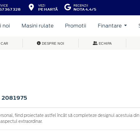
RVICE
VEZI
RECENZII
57 367 328
PE HARTĂ
NOTA 4.4/5
 noi
Masini rulate
Promotii
Finantare
 CAR
DESPRE NOI
ECHIPA
2081975
>
ersonal, fiind proiectate astfel încât să completeze designul acestuia din
 aspectul extraordinar.