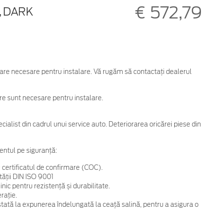
€ 572,79
, DARK
are necesare pentru instalare. Vă rugăm să contactați dealerul
are sunt necesare pentru instalare.
cialist din cadrul unui service auto. Deteriorarea oricărei piese din
entul pe siguranță:
 certificatul de confirmare (COC).
tății DIN ISO 9001
ic pentru rezistență și durabilitate.
rație.
 testată la expunerea îndelungată la ceață salină, pentru a asigura o