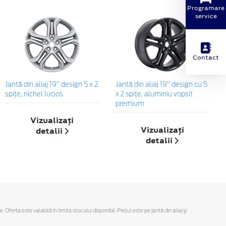
Programare
service
Contact
Jantă din aliaj 19" design 5 x 2
Jantă din aliaj 19" design cu 5
spiţe, nichel lucios
x 2 spițe, aluminiu vopsit
premium
Vizualizați
Vizualizați
detalii
detalii
rta este valabilă în limita stocului disponibil. Preţul este pe jantă din aliaj şi