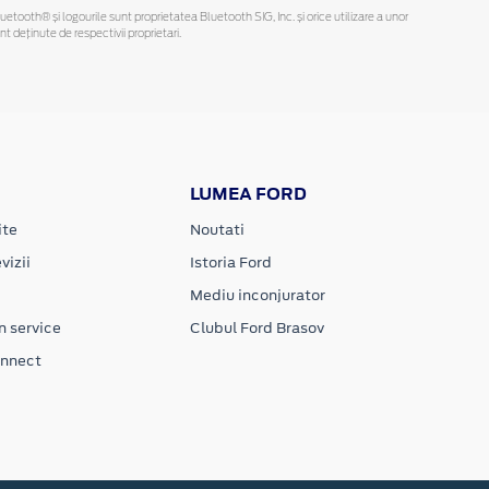
Bluetooth® și logourile sunt proprietatea Bluetooth SIG, Inc. și orice utilizare a unor
deținute de respectivii proprietari.
LUMEA FORD
ite
Noutati
vizii
Istoria Ford
Mediu inconjurator
n service
Clubul Ford Brasov
onnect