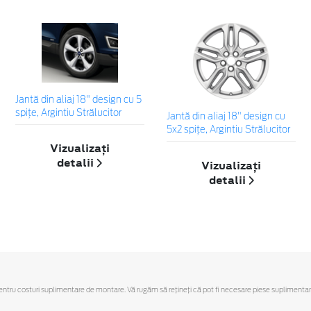
Jantă din aliaj 18" design cu 5
spiţe, Argintiu Strălucitor
Jantă din aliaj 18" design cu
5x2 spiţe, Argintiu Strălucitor
Vizualizați
detalii
Vizualizați
detalii
u costuri suplimentare de montare. Vă rugăm să reţineţi că pot fi necesare piese suplimentare. Ofe