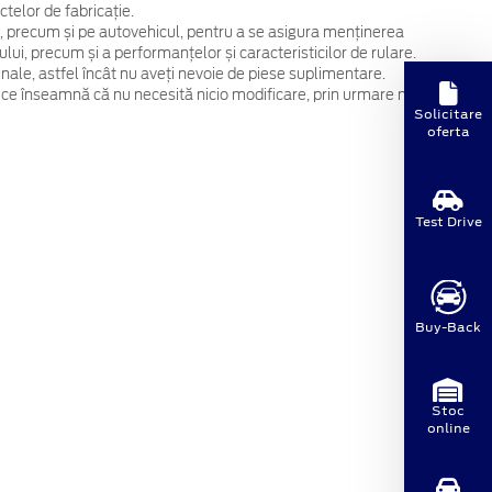
telor de fabricație.
, precum și pe autovehicul, pentru a se asigura menținerea
ului, precum și a performanțelor și caracteristicilor de rulare.
ginale, astfel încât nu aveți nevoie de piese suplimentare.
 ce înseamnă că nu necesită nicio modificare, prin urmare nu
Solicitare
oferta
Test Drive
Buy-Back
Stoc
online