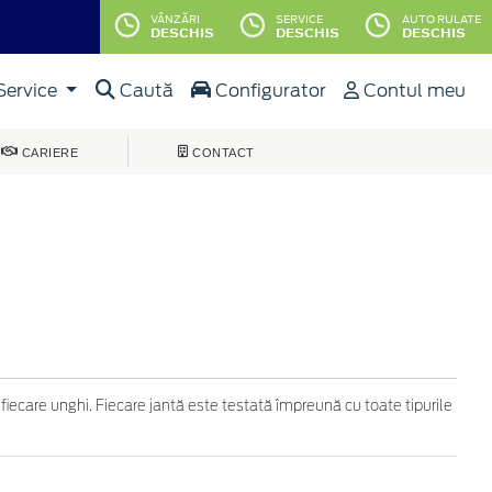
VÂNZĂRI
SERVICE
AUTO RULATE
DESCHIS
DESCHIS
DESCHIS
Service
Caută
Configurator
Contul meu
CARIERE
CONTACT
 fiecare unghi. Fiecare jantă este testată împreună cu toate tipurile