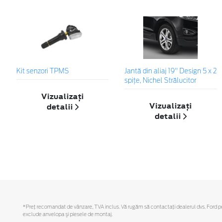
Kit senzori TPMS
Jantă din aliaj 19" Design 5 x 2
spițe, Nichel Strălucitor
Vizualizați
Vizualizați
detalii
detalii
*Preţ recomandat de vânzare, TVA inclus. Vă rugăm să contactaţi dealerul dvs. Ford pentr
exclude anvelopa şi piesele de montaj.