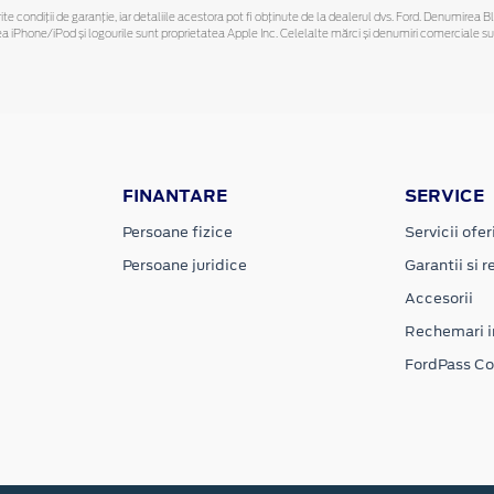
ferite condiții de garanție, iar detaliile acestora pot fi obținute de la dealerul dvs. Ford. Denumirea 
hone/iPod și logourile sunt proprietatea Apple Inc. Celelalte mărci și denumiri comerciale sunt 
FINANTARE
SERVICE
Persoane fizice
Servicii ofer
Persoane juridice
Garantii si re
Accesorii
Rechemari i
FordPass C