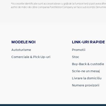
*Accesoriile identificate sunt accesorii alese cu grijă de la furnizori terți și pot avea di
astfel de mărci de către compania Ford Motor Company se face sub licență. Denumirea iP
MODELE NOI
LINK-URI RAPIDE
Autoturisme
Promotii
Comerciale & Pick Up-uri
Stoc
Buy-Back & custodie
Scrie-ne un mesaj
Livrare la domiciliu
Numere provizorii