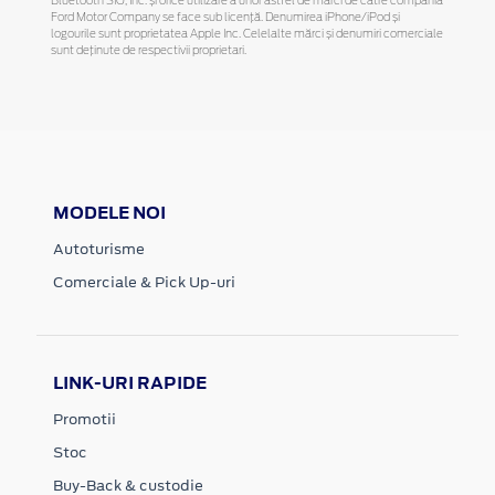
Bluetooth SIG, Inc. și orice utilizare a unor astfel de mărci de către compania
Ford Motor Company se face sub licență. Denumirea iPhone/iPod și
logourile sunt proprietatea Apple Inc. Celelalte mărci și denumiri comerciale
sunt deținute de respectivii proprietari.
MODELE NOI
Autoturisme
Comerciale & Pick Up-uri
LINK-URI RAPIDE
Promotii
Stoc
Buy-Back & custodie