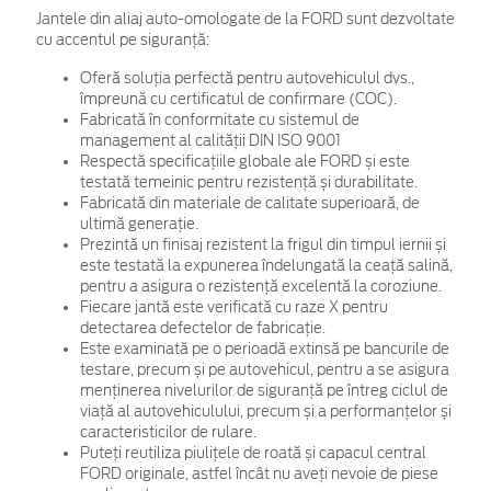
Jantele din aliaj auto-omologate de la FORD sunt dezvoltate
cu accentul pe siguranță:
Oferă soluția perfectă pentru autovehiculul dvs.,
împreună cu certificatul de confirmare (COC).
Fabricată în conformitate cu sistemul de
management al calității DIN ISO 9001
Respectă specificațiile globale ale FORD și este
testată temeinic pentru rezistență și durabilitate.
Fabricată din materiale de calitate superioară, de
ultimă generație.
Prezintă un finisaj rezistent la frigul din timpul iernii și
este testată la expunerea îndelungată la ceață salină,
pentru a asigura o rezistență excelentă la coroziune.
Fiecare jantă este verificată cu raze X pentru
detectarea defectelor de fabricație.
Este examinată pe o perioadă extinsă pe bancurile de
testare, precum și pe autovehicul, pentru a se asigura
menținerea nivelurilor de siguranță pe întreg ciclul de
viață al autovehiculului, precum și a performanțelor și
caracteristicilor de rulare.
Puteți reutiliza piulițele de roată și capacul central
FORD originale, astfel încât nu aveți nevoie de piese