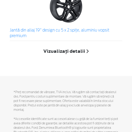
Jantă din aliaj 19" design cu 5 x 2 spițe, aluminiu vopsit
premium
Vizualizați detalii
*Preţ recomandat de vânzare, TVA inclus. Vă rugăm să contactaţi dealerul
dvs. Ford pentru costuri suplimentare de montare. Vă rugăm să reţineţi că
pot fi necesare piese suplimentare. Oferta este valabilă în limita stocului
disponibil. Preţul este pe jantă din aliaj şi exclude anvelopa şi piesele de
montaj.
*Accesoriile identificate sunt accesorii alese cu grijă de la furnizori terți și pot
avea diferite condiții de garanție, iar detaliile acestora pot fi obținute de la
dealerul dvs. Ford. Denumirea Bluetooth® și logourile sunt proprietatea