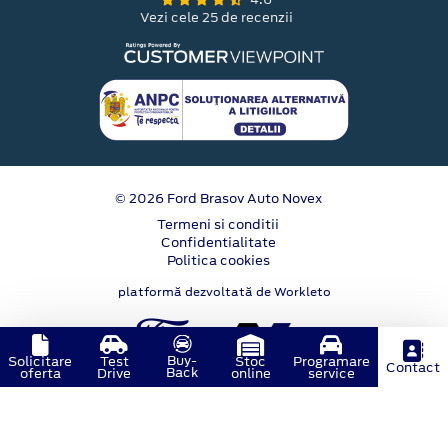
Vezi cele 25 de recenzii
© 2026 Ford Brasov Auto Novex
Termeni si conditii
Confidentialitate
Politica cookies
platformă dezvoltată de Workleto
Buy-
Solicitare
Test
Stoc
Programare
Contact
Back
oferta
Drive
online
service