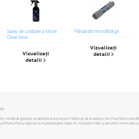
Spray de curățare a sticlei
Pânză din microfibră gri
Clear View
Vizualizați
Vizualizați
detalii
detalii
bil.
ferite condiții de garanție, iar detaliile acestora pot fi obținute de la dealerul dvs. Ford. Denumirea 
hone/iPod și logourile sunt proprietatea Apple Inc. Celelalte mărci și denumiri comerciale sunt 