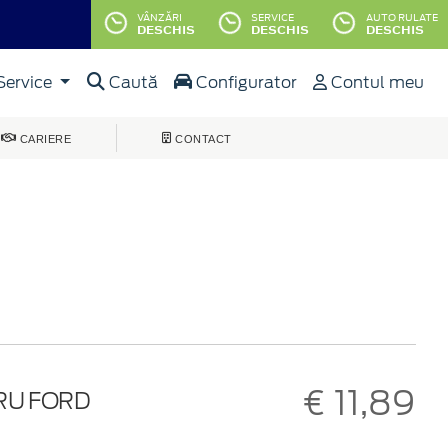
VÂNZĂRI
SERVICE
AUTO RULATE
DESCHIS
DESCHIS
DESCHIS
Service
Caută
Configurator
Contul meu
CARIERE
CONTACT
€ 11,89
RU FORD