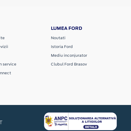
LUMEA FORD
ite
Noutati
vizii
Istoria Ford
Mediu inconjurator
n service
Clubul Ford Brasov
onnect