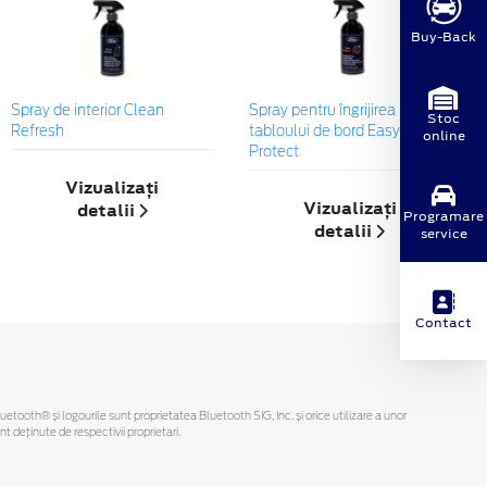
Buy-Back
Spray de interior Clean
Spray pentru îngrijirea
Stoc
Refresh
tabloului de bord Easy
online
Protect
Vizualizați
Vizualizați
detalii
Programare
detalii
service
Contact
Bluetooth® și logourile sunt proprietatea Bluetooth SIG, Inc. și orice utilizare a unor
deținute de respectivii proprietari.