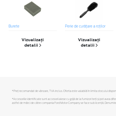
Burete
Perie de curățare a roților
Vizualizați
Vizualizați
detalii
detalii
*Preţ recomandat de vânzare, TVA inclus. Oferta este valabilă în limita stocului disponi
*Accesoriile identificate sunt accesorii alese cu grijă de la furnizori terți și pot avea di
astfel de mărci de către compania Ford Motor Company se face sub licență. Denumirea iP