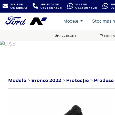
SCRIE-NE
APELEAZĂ-NE
VÂNZĂRI
SE
UN MESAJ
0371 367 328
0723 367 328
07
Modele
Stoc masini
ACCESORII
RENT A
BRONCO
2022
Modele
Bronco 2022
Protecţie
Produse d
>
>
>