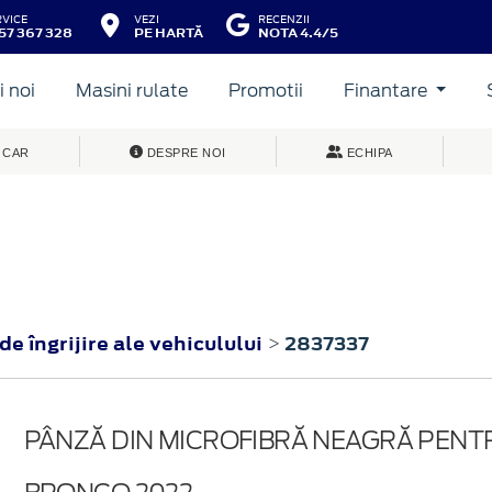
RVICE
VEZI
RECENZII
57 367 328
PE HARTĂ
NOTA 4.4/5
 noi
Masini rulate
Promotii
Finantare
 CAR
DESPRE NOI
ECHIPA
e îngrijire ale vehiculului
2837337
>
PÂNZĂ DIN MICROFIBRĂ NEAGRĂ PENT