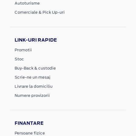
Autoturisme
Comerciale & Pick Up-uri
LINK-URI RAPIDE
Promotii
Stoc
Buy-Back & custodie
Scrie-ne un mesaj
Livrare la domiciliu
Numere provizorii
FINANTARE
Persoane fizice