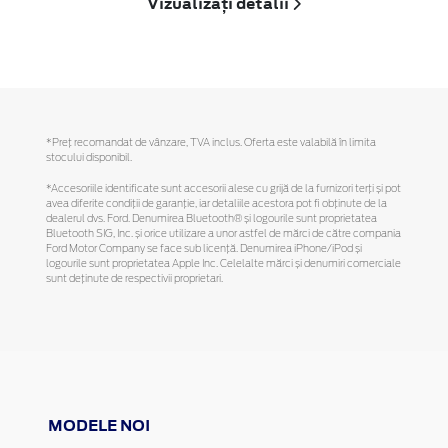
Vizualizați detalii
*Preţ recomandat de vânzare, TVA inclus. Oferta este valabilă în limita
stocului disponibil.
*Accesoriile identificate sunt accesorii alese cu grijă de la furnizori terți și pot
avea diferite condiții de garanție, iar detaliile acestora pot fi obținute de la
dealerul dvs. Ford. Denumirea Bluetooth® și logourile sunt proprietatea
Bluetooth SIG, Inc. și orice utilizare a unor astfel de mărci de către compania
Ford Motor Company se face sub licență. Denumirea iPhone/iPod și
logourile sunt proprietatea Apple Inc. Celelalte mărci și denumiri comerciale
sunt deținute de respectivii proprietari.
MODELE NOI