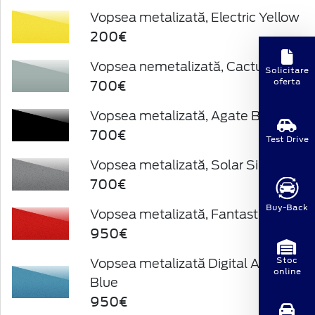
Vopsea metalizată, Electric Yellow
200€
Vopsea nemetalizată, Cactus Gray
Solicitare
700€
oferta
Vopsea metalizată, Agate Black
700€
Test Drive
Vopsea metalizată, Solar Silver
700€
Buy-Back
Vopsea metalizată, Fantastic Red
950€
Stoc
Vopsea metalizată Digital Aqua
online
Blue
950€