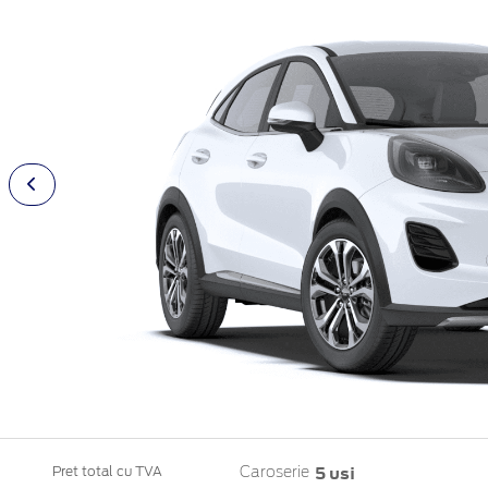
5 usi
Pret total cu TVA
Caroserie