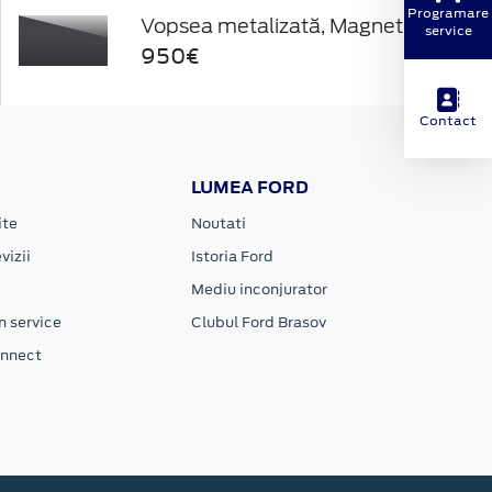
Programare
Vopsea metalizată, Magnetic Grey
service
950€
Contact
LUMEA FORD
ite
Noutati
vizii
Istoria Ford
Mediu inconjurator
n service
Clubul Ford Brasov
onnect