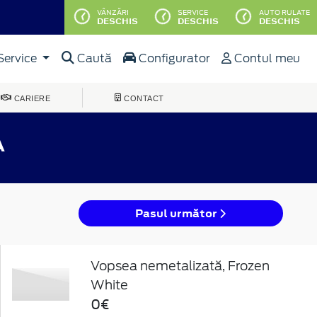
VÂNZĂRI
SERVICE
AUTO RULATE
DESCHIS
DESCHIS
DESCHIS
Service
Caută
Configurator
Contul meu
CARIERE
CONTACT
A
Pasul următor
Vopsea nemetalizată, Frozen
White
0€