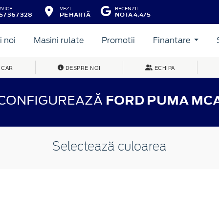
RVICE
VEZI
RECENZII
57 367 328
PE HARTĂ
NOTA 4.4/5
 noi
Masini rulate
Promotii
Finantare
 CAR
DESPRE NOI
ECHIPA
CONFIGUREAZĂ
FORD PUMA MC
Selectează culoarea