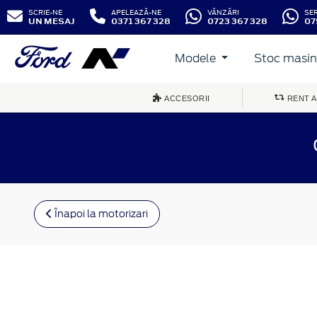
SCRIE-NE
APELEAZĂ-NE
VÂNZĂRI
SE
UN MESAJ
0371 367 328
0723 367 328
07
Modele
Stoc masini
ACCESORII
RENT A
Înapoi la motorizari