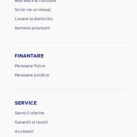
Buy-Back & custodie
Scrie-ne un mesaj
Livrare la domiciliu
Numere provizorii
FINANTARE
Persoane fizice
Persoane juridice
SERVICE
Servicii oferite
Garantii si revizii
Accesorii