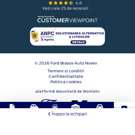
4.6
Vezi cele 25 de recenzii
© 2026 Ford Brasov Auto Novex
Termeni si conditii
Confidentialitate
Politica cookies
platformă dezvoltată de Workleto
Buy-
Solicitare
Test
Stoc
Programare
Contact
Înapoi la echipari
Back
oferta
Drive
online
service