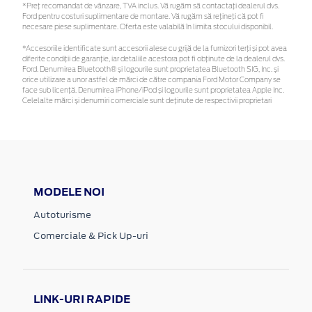
*Preţ recomandat de vânzare, TVA inclus. Vă rugăm să contactaţi dealerul dvs.
Ford pentru costuri suplimentare de montare. Vă rugăm să rețineți că pot fi
necesare piese suplimentare. Oferta este valabilă în limita stocului disponibil.
*Accesoriile identificate sunt accesorii alese cu grijă de la furnizori terți și pot avea
diferite condiții de garanție, iar detaliile acestora pot fi obținute de la dealerul dvs.
Ford. Denumirea Bluetooth® și logourile sunt proprietatea Bluetooth SIG, Inc. și
orice utilizare a unor astfel de mărci de către compania Ford Motor Company se
face sub licență. Denumirea iPhone/iPod și logourile sunt proprietatea Apple Inc.
Celelalte mărci și denumiri comerciale sunt deținute de respectivii proprietari
MODELE NOI
Autoturisme
Comerciale & Pick Up-uri
LINK-URI RAPIDE