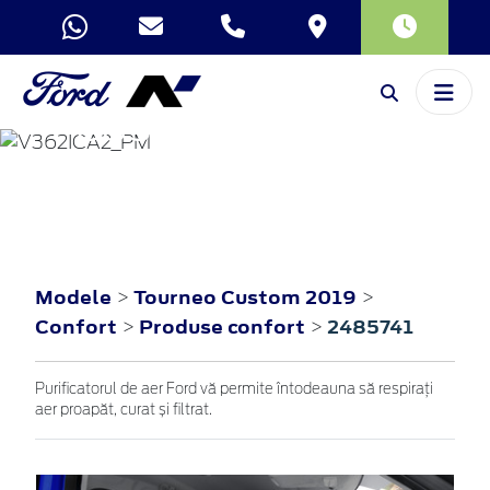
TOURNEO
CUSTOM
2019
Modele
Tourneo Custom 2019
>
>
Confort
Produse confort
2485741
>
>
Purificatorul de aer Ford vă permite întodeauna să respirați
aer proapăt, curat și filtrat.