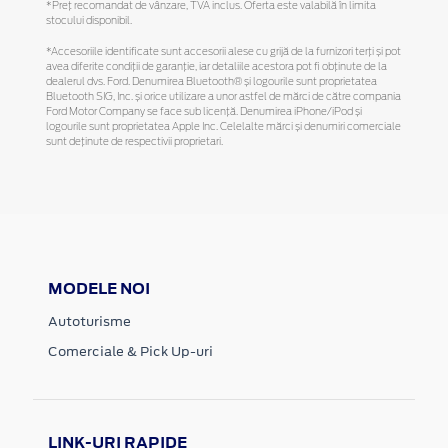
*Preţ recomandat de vânzare, TVA inclus. Oferta este valabilă în limita
stocului disponibil.
*Accesoriile identificate sunt accesorii alese cu grijă de la furnizori terți și pot
avea diferite condiții de garanție, iar detaliile acestora pot fi obținute de la
dealerul dvs. Ford. Denumirea Bluetooth® și logourile sunt proprietatea
Bluetooth SIG, Inc. și orice utilizare a unor astfel de mărci de către compania
Ford Motor Company se face sub licență. Denumirea iPhone/iPod și
logourile sunt proprietatea Apple Inc. Celelalte mărci și denumiri comerciale
sunt deținute de respectivii proprietari.
MODELE NOI
Autoturisme
Comerciale & Pick Up-uri
LINK-URI RAPIDE