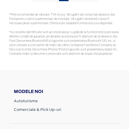
*Preţ recomandat de vânzare, TVA inclus. Vă rugăm să contactaţi dealerul dvs.
Ford pentru costuri suplimentare de montare. Vă rugăm să rețineți că pot fi
necesare piese suplimentare. Oferta este valabilă în limita stocului disponibil.
*Accesoriile identificate sunt accesorii alese cu grijă de la furnizori terți și pot avea
diferite condiții de garanție, iar detaliile acestora pot fi obținute de la dealerul dvs.
Ford. Denumirea Bluetooth® și logourile sunt proprietatea Bluetooth SIG, Inc. și
orice utilizare a unor astfel de mărci de către compania Ford Motor Company se
face sub licență. Denumirea iPhone/iPod și logourile sunt proprietatea Apple Inc.
Celelalte mărci și denumiri comerciale sunt deținute de respectivii proprietari
MODELE NOI
Autoturisme
Comerciale & Pick Up-uri