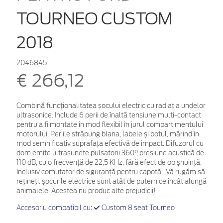
TOURNEO CUSTOM
2018
2046845
€ 266,12
Combină funcționalitatea șocului electric cu radiația undelor
ultrasonice. Include 6 perii de înaltă tensiune multi-contact
pentru a fi montate în mod flexibil în jurul compartimentului
motorului. Periile străpung blana, labele și botul, mărind în
mod semnificativ suprafața efectivă de impact. Difuzorul cu
dom emite ultrasunete pulsatorii 360°, presiune acustică de
110 dB, cu o frecvență de 22,5 KHz, fără efect de obișnuință.
Inclusiv comutator de siguranță pentru capotă. Vă rugăm să
rețineți: șocurile electrice sunt atât de puternice încât alungă
animalele. Acestea nu produc alte prejudicii!
Accesoriu compatibil cu:
Custom 8 seat Tourneo