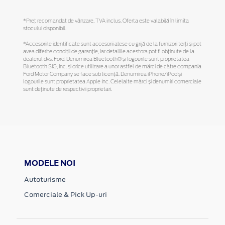
*Preţ recomandat de vânzare, TVA inclus. Oferta este valabilă în limita
stocului disponibil.
*Accesoriile identificate sunt accesorii alese cu grijă de la furnizori terți și pot
avea diferite condiții de garanție, iar detaliile acestora pot fi obținute de la
dealerul dvs. Ford. Denumirea Bluetooth® și logourile sunt proprietatea
Bluetooth SIG, Inc. și orice utilizare a unor astfel de mărci de către compania
Ford Motor Company se face sub licență. Denumirea iPhone/iPod și
logourile sunt proprietatea Apple Inc. Celelalte mărci și denumiri comerciale
sunt deținute de respectivii proprietari.
MODELE NOI
Autoturisme
Comerciale & Pick Up-uri