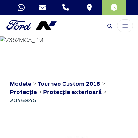
TOURNEO
CUSTOM
2018
Modele
Tourneo Custom 2018
>
>
Protecţie
Protecţie exterioară
>
>
2046845