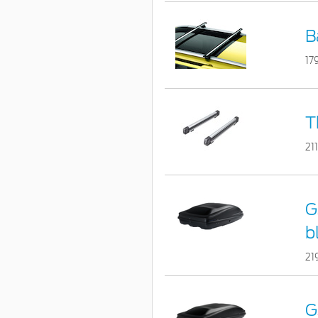
B
17
T
21
G
bl
21
G