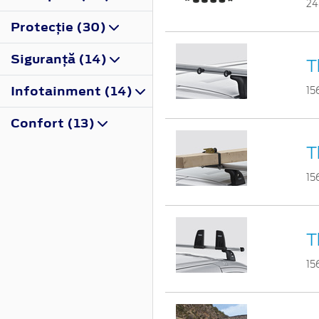
24
Protecţie (30)
Siguranţă (14)
T
Infotainment (14)
15
Confort (13)
T
15
T
15