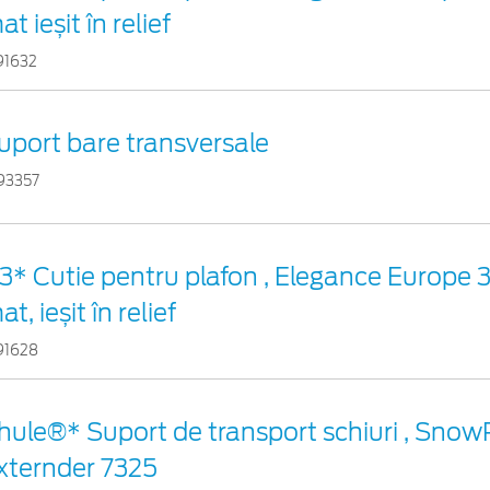
t ieșit în relief
91632
uport bare transversale
93357
3* Cutie pentru plafon , Elegance Europe 
t, ieșit în relief
91628
hule®* Suport de transport schiuri , Sno
xternder 7325