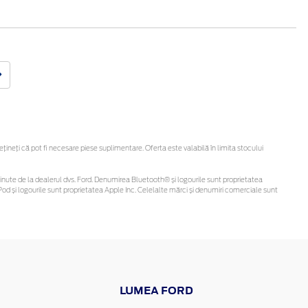
neți că pot fi necesare piese suplimentare. Oferta este valabilă în limita stocului
i obținute de la dealerul dvs. Ford. Denumirea Bluetooth® și logourile sunt proprietatea
od și logourile sunt proprietatea Apple Inc. Celelalte mărci și denumiri comerciale sunt
LUMEA FORD