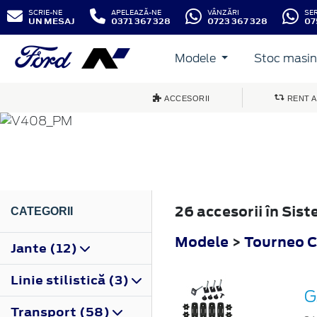
SCRIE-NE
APELEAZĂ-NE
VÂNZĂRI
SE
UN MESAJ
0371 367 328
0723 367 328
07
Modele
Stoc masini
TOURNEO CONNECT
ACCESORII
RENT A
2014
26 accesorii în Sis
CATEGORII
Modele
>
Tourneo 
Jante (12)
Linie stilistică (3)
G
Transport (58)