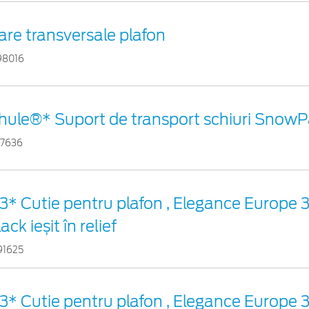
are transversale plafon
98016
hule®* Suport de transport schiuri Snow
17636
3* Cutie pentru plafon , Elegance Europe 
ack ieșit în relief
91625
3* Cutie pentru plafon , Elegance Europe 