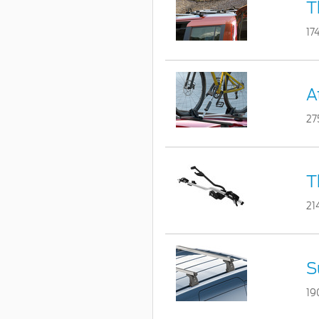
T
17
A
27
T
21
S
19