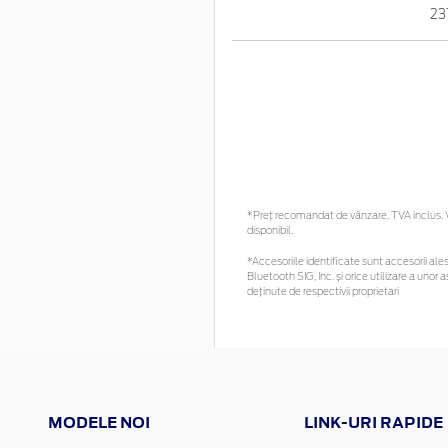
23
*Preţ recomandat de vânzare, TVA inclus. Vă
disponibil.
*Accesoriile identificate sunt accesorii alese
Bluetooth SIG, Inc. și orice utilizare a un
deținute de respectivii proprietari
MODELE NOI
LINK-URI RAPIDE