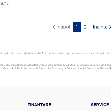
18742
Inapoi
1
2
Inainte
 rugăm să contactaţi dealerul dvs. Ford pentru costuri suplimentare de montare. Vă rugăm să reți
 cu grijă de la furnizori terți și pot avea diferite condiții de garanție, iar detaliile acestora pot f
or astfel de mărci de către compania Ford Motor Company se face sub licență. Denumirea iPhone/iP
FINANTARE
SERVICE