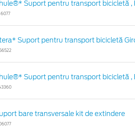
hule®* Suport pentru transport bicicletă ,
46077
tera* Suport pentru transport bicicletă Gi
56522
hule®* Suport pentru transport bicicletă ,
43360
uport bare transversale kit de extindere
06077