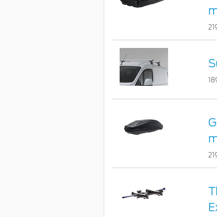
ma
21
S
18
G
ma
21
T
E