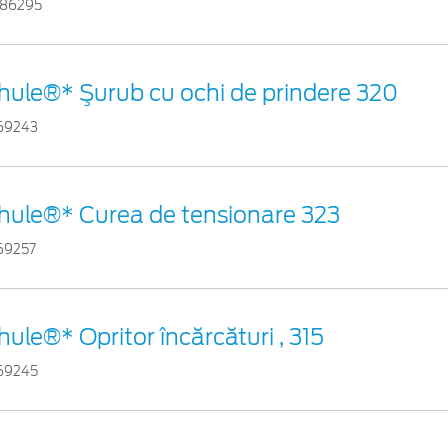
86295
hule®* Şurub cu ochi de prindere 320
69243
hule®* Curea de tensionare 323
69257
hule®* Opritor încărcături , 315
69245