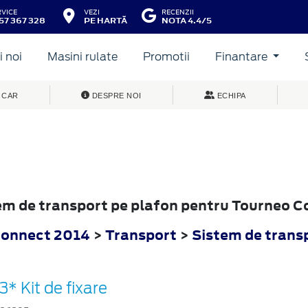
RVICE
VEZI
RECENZII
57 367 328
PE HARTĂ
NOTA 4.4/5
 noi
Masini rulate
Promotii
Finantare
 CAR
DESPRE NOI
ECHIPA
tem de transport pe plafon pentru Tourneo 
Connect 2014
>
Transport
>
Sistem de trans
3* Kit de fixare