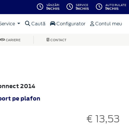
VÂNZĂRI
SERVICE
AUTO RULATE
ÎNCHIS
ÎNCHIS
ÎNCHIS
Service
Caută
Configurator
Contul meu
CARIERE
CONTACT
Connect 2014
port pe plafon
€ 13,53