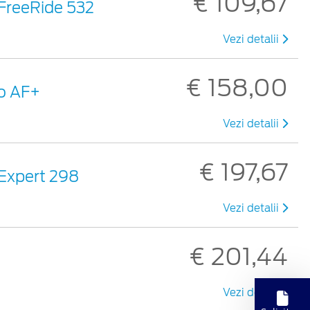
€ 109,67
 FreeRide 532
Vezi detalii
€ 158,00
ro AF+
Vezi detalii
€ 197,67
 Expert 298
Vezi detalii
€ 201,44
Vezi detalii