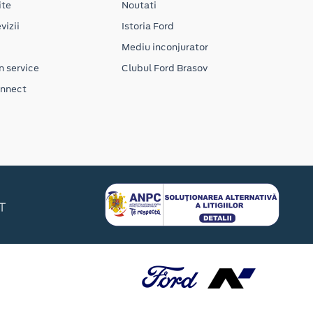
ite
Noutati
vizii
Istoria Ford
Mediu inconjurator
n service
Clubul Ford Brasov
onnect