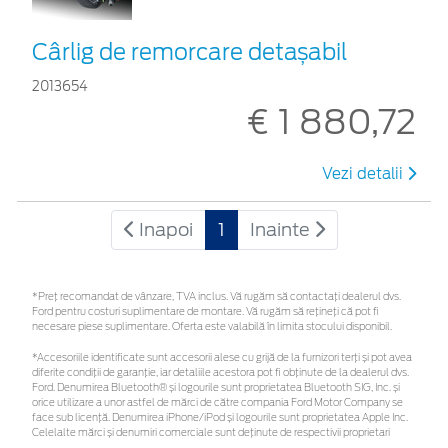
Cârlig de remorcare detașabil
2013654
€ 1 880,72
Vezi detalii
Inapoi
1
Inainte
*Preţ recomandat de vânzare, TVA inclus. Vă rugăm să contactaţi dealerul dvs.
Ford pentru costuri suplimentare de montare. Vă rugăm să rețineți că pot fi
necesare piese suplimentare. Oferta este valabilă în limita stocului disponibil.
*Accesoriile identificate sunt accesorii alese cu grijă de la furnizori terți și pot avea
diferite condiții de garanție, iar detaliile acestora pot fi obținute de la dealerul dvs.
Ford. Denumirea Bluetooth® și logourile sunt proprietatea Bluetooth SIG, Inc. și
orice utilizare a unor astfel de mărci de către compania Ford Motor Company se
face sub licență. Denumirea iPhone/iPod și logourile sunt proprietatea Apple Inc.
Celelalte mărci și denumiri comerciale sunt deținute de respectivii proprietari