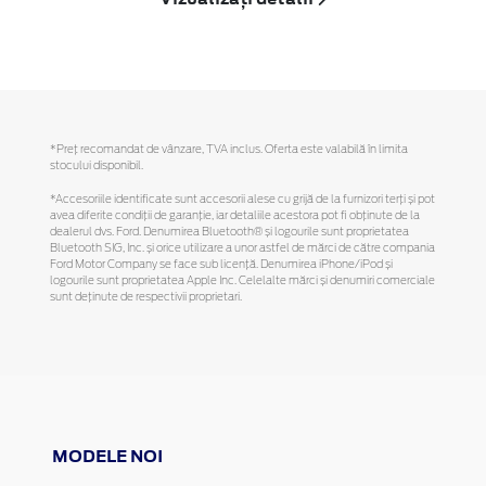
*Preţ recomandat de vânzare, TVA inclus. Oferta este valabilă în limita
stocului disponibil.
*Accesoriile identificate sunt accesorii alese cu grijă de la furnizori terți și pot
avea diferite condiții de garanție, iar detaliile acestora pot fi obținute de la
dealerul dvs. Ford. Denumirea Bluetooth® și logourile sunt proprietatea
Bluetooth SIG, Inc. și orice utilizare a unor astfel de mărci de către compania
Ford Motor Company se face sub licență. Denumirea iPhone/iPod și
logourile sunt proprietatea Apple Inc. Celelalte mărci și denumiri comerciale
sunt deținute de respectivii proprietari.
MODELE NOI