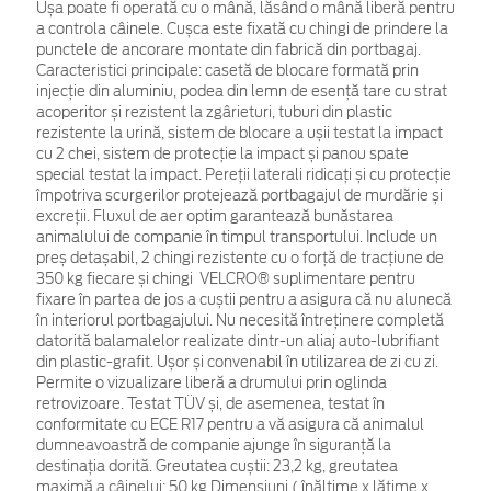
Ușa poate fi operată cu o mână, lăsând o mână liberă pentru
a controla câinele. Cușca este fixată cu chingi de prindere la
punctele de ancorare montate din fabrică din portbagaj.
Caracteristici principale: casetă de blocare formată prin
injecție din aluminiu, podea din lemn de esență tare cu strat
acoperitor și rezistent la zgârieturi, tuburi din plastic
rezistente la urină, sistem de blocare a ușii testat la impact
cu 2 chei, sistem de protecție la impact și panou spate
special testat la impact. Pereții laterali ridicați și cu protecție
împotriva scurgerilor protejează portbagajul de murdărie și
excreții. Fluxul de aer optim garantează bunăstarea
animalului de companie în timpul transportului. Include un
preș detașabil, 2 chingi rezistente cu o forță de tracțiune de
350 kg fiecare și chingi VELCRO® suplimentare pentru
fixare în partea de jos a cuștii pentru a asigura că nu alunecă
în interiorul portbagajului. Nu necesită întreținere completă
datorită balamalelor realizate dintr-un aliaj auto-lubrifiant
din plastic-grafit. Ușor și convenabil în utilizarea de zi cu zi.
Permite o vizualizare liberă a drumului prin oglinda
retrovizoare.
Testat TÜV și, de asemenea, testat în
conformitate cu ECE R17 pentru a vă asigura că animalul
dumneavoastră de companie ajunge în siguranță la
destinația dorită.
Greu
tatea cuștii: 23,2 kg, greutatea
maximă a câinelui: 50 kg.Dimensiuni ( înălțime x lățime x