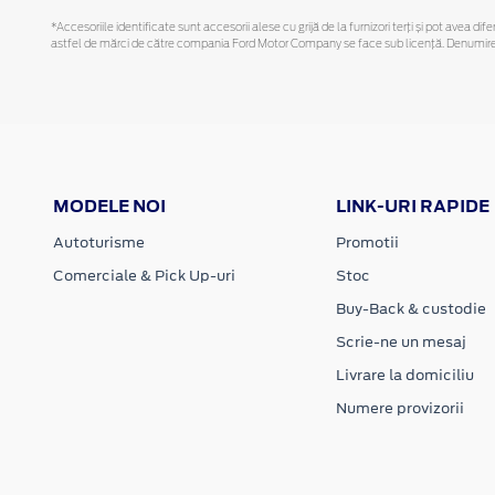
*Accesoriile identificate sunt accesorii alese cu grijă de la furnizori terți și pot avea di
astfel de mărci de către compania Ford Motor Company se face sub licență. Denumirea iP
MODELE NOI
LINK-URI RAPIDE
Autoturisme
Promotii
Comerciale & Pick Up-uri
Stoc
Buy-Back & custodie
Scrie-ne un mesaj
Livrare la domiciliu
Numere provizorii