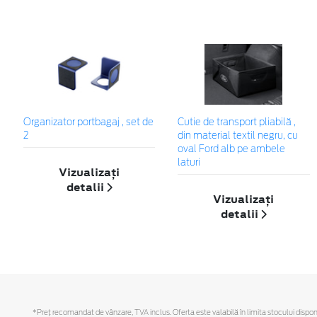
Organizator portbagaj , set de
Cutie de transport pliabilă ,
2
din material textil negru, cu
oval Ford alb pe ambele
laturi
Vizualizați
detalii
Vizualizați
detalii
*Preţ recomandat de vânzare, TVA inclus. Oferta este valabilă în limita stocului disponi