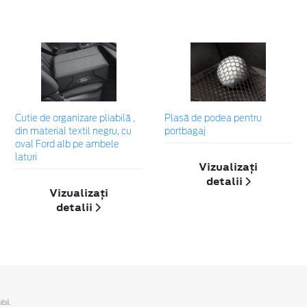
Cutie de organizare pliabilă ,
Plasă de podea pentru
din material textil negru, cu
portbagaj
oval Ford alb pe ambele
laturi
Vizualizați
detalii
Vizualizați
detalii
bil.