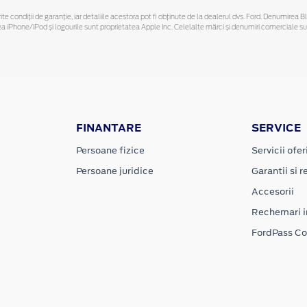
ferite condiții de garanție, iar detaliile acestora pot fi obținute de la dealerul dvs. Ford. Denumirea 
hone/iPod și logourile sunt proprietatea Apple Inc. Celelalte mărci și denumiri comerciale sunt 
FINANTARE
SERVICE
Persoane fizice
Servicii ofer
Persoane juridice
Garantii si re
Accesorii
Rechemari i
FordPass C