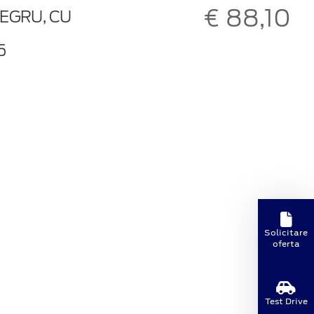
€ 88,10
EGRU, CU
5
Solicitare
oferta
Test Drive