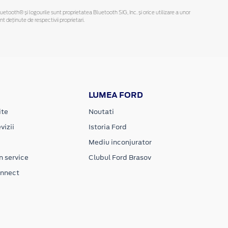
Bluetooth® și logourile sunt proprietatea Bluetooth SIG, Inc. și orice utilizare a unor
deținute de respectivii proprietari.
LUMEA FORD
ite
Noutati
vizii
Istoria Ford
Mediu inconjurator
n service
Clubul Ford Brasov
onnect