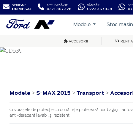
SCRIE-NE
APELEAZĂ-NE
VÂNZĂRI
SE
UN MESAJ
0371 367 328
0723 367 328
07
Modele
Stoc masini
ACCESORII
RENT A
S-MAX
2015
Modele
S-MAX 2015
Transport
Accesor
>
>
>
Covoraşele de protecţie cu două feţe protejează portbagajul autoveh
anti-derapant lavabil şi rezistent.