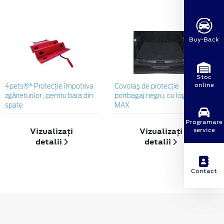
Buy-Back
Stoc
online
4pets®* Protecție împotriva
Covoraş de protecţie
zgârieturilor , pentru bara din
portbagaj negru, cu logo S-
spate
MAX
Programare
Vizualizați
Vizualizați
service
detalii
detalii
Contact