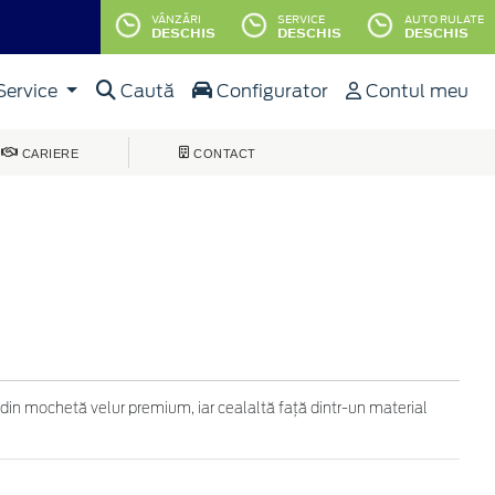
VÂNZĂRI
SERVICE
AUTO RULATE
DESCHIS
DESCHIS
DESCHIS
Service
Caută
Configurator
Contul meu
CARIERE
CONTACT
 din mochetă velur premium, iar cealaltă faţă dintr-un material