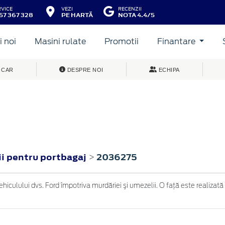
RVICE
VEZI
RECENZII
57 367 328
PE HARTĂ
NOTA 4.4/5
 noi
Masini rulate
Promotii
Finantare
 CAR
DESPRE NOI
ECHIPA
ii pentru portbagaj
2036275
>
iculului dvs. Ford împotriva murdăriei şi umezelii. O faţă este realizată