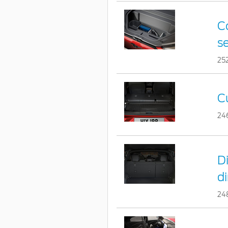
C
s
25
C
24
Di
di
24