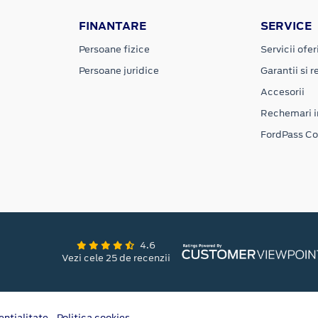
FINANTARE
SERVICE
Persoane fizice
Servicii ofer
Persoane juridice
Garantii si re
Accesorii
Rechemari i
FordPass C
4.6
Vezi cele 25 de recenzii
entialitate
Politica cookies