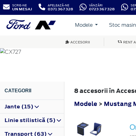
SCRIE-NE
APELEAZĂ-NE
VÂNZĂRI
SE
UN MESAJ
0371 367 328
0723 367 328
07
Modele
Stoc masini
MUSTANG MACH-E
ACCESORII
RENT A
2020
8 accesorii în Acce
CATEGORII
Modele
>
Mustang 
Jante (15)
Linie stilistică (5)
Or
Transport (63)