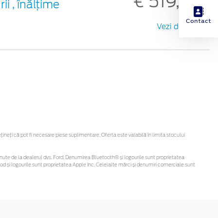
€ 519,84
ii , înălțime
Contact
Vezi detalii
eți că pot fi necesare piese suplimentare. Oferta este valabilă în limita stocului
i obținute de la dealerul dvs. Ford. Denumirea Bluetooth® și logourile sunt proprietatea
d și logourile sunt proprietatea Apple Inc. Celelalte mărci și denumiri comerciale sunt