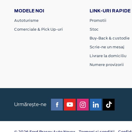
MODELE NOI
LINK-URI RAPIDE
Autoturisme
Promotii
Comerciale & Pick Up-uri
Stoc
Buy-Back & custodie
Scrie-ne un mesaj
Livrare la domiciliu
Numere provizorii
Urmărește-ne
© 2026 Ford Brasov Auto Novex
Termeni si conditii
Confid