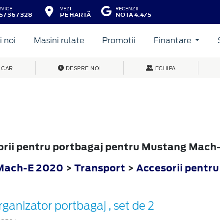
RVICE
VEZI
RECENZII
57 367 328
PE HARTĂ
NOTA 4.4/5
 noi
Masini rulate
Promotii
Finantare
 CAR
DESPRE NOI
ECHIPA
sorii pentru portbagaj pentru Mustang Mac
Mach-E 2020
>
Transport
>
Accesorii pentru
ganizator portbagaj , set de 2