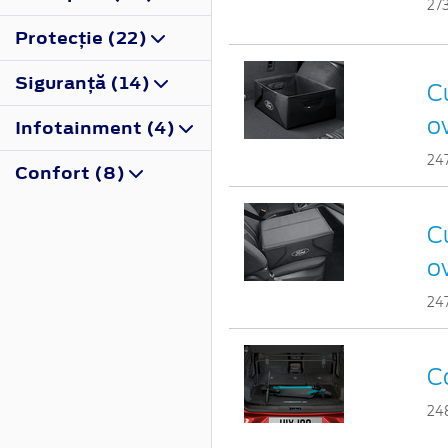
27
Protecţie (22)
Siguranţă (14)
Cu
o
Infotainment (4)
24
Confort (8)
Cu
o
24
C
24