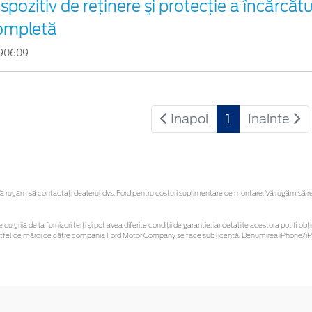
spozitiv de reţinere şi protecţie a încărcătur
ompletă
90609
Inapoi
1
Inainte
 rugăm să contactaţi dealerul dvs. Ford pentru costuri suplimentare de montare. Vă rugăm să rețin
 cu grijă de la furnizori terți și pot avea diferite condiții de garanție, iar detaliile acestora pot f
or astfel de mărci de către compania Ford Motor Company se face sub licență. Denumirea iPhone/iPo