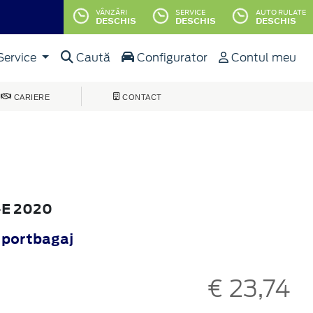
VÂNZĂRI
SERVICE
AUTO RULATE
DESCHIS
DESCHIS
DESCHIS
Service
Caută
Configurator
Contul meu
CARIERE
CONTACT
h-E 2020
 portbagaj
€ 23,74