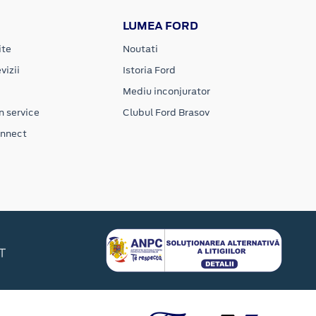
LUMEA FORD
ite
Noutati
vizii
Istoria Ford
Mediu inconjurator
n service
Clubul Ford Brasov
onnect