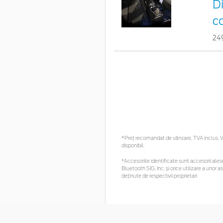
Di
c
24
*Preţ recomandat de vânzare, TVA inclus. Vă
disponibil.
*Accesoriile identificate sunt accesorii alese
Bluetooth SIG, Inc. și orice utilizare a un
deținute de respectivii proprietari