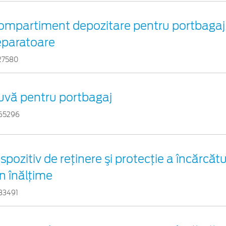
ompartiment depozitare pentru portbagaj f
eparatoare
27580
uvă pentru portbagaj
65296
spozitiv de reţinere şi protecţie a încărcătu
n înălțime
83491