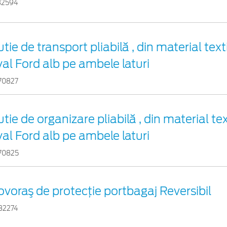
32594
tie de transport pliabilă , din material text
val Ford alb pe ambele laturi
70827
tie de organizare pliabilă , din material tex
val Ford alb pe ambele laturi
70825
ovoraş de protecţie portbagaj Reversibil
82274