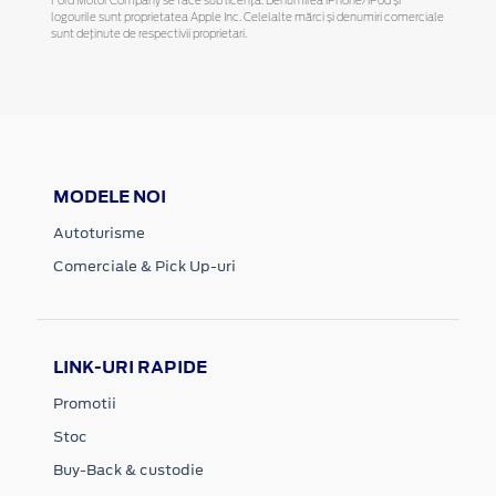
Ford Motor Company se face sub licență. Denumirea iPhone/iPod și
logourile sunt proprietatea Apple Inc. Celelalte mărci și denumiri comerciale
sunt deținute de respectivii proprietari.
MODELE NOI
Autoturisme
Comerciale & Pick Up-uri
LINK-URI RAPIDE
Promotii
Stoc
Buy-Back & custodie