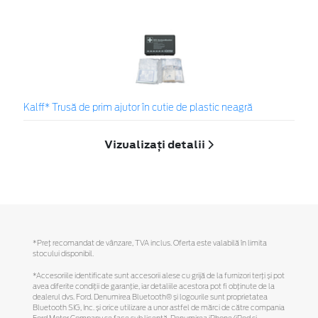
Kalff* Trusă de prim ajutor în cutie de plastic neagră
Vizualizați detalii
*Preţ recomandat de vânzare, TVA inclus. Oferta este valabilă în limita
stocului disponibil.
*Accesoriile identificate sunt accesorii alese cu grijă de la furnizori terți și pot
avea diferite condiții de garanție, iar detaliile acestora pot fi obținute de la
dealerul dvs. Ford. Denumirea Bluetooth® și logourile sunt proprietatea
Bluetooth SIG, Inc. și orice utilizare a unor astfel de mărci de către compania