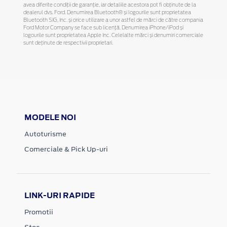
avea diferite condiții de garanție, iar detaliile acestora pot fi obținute de la
dealerul dvs. Ford. Denumirea Bluetooth® și logourile sunt proprietatea
Bluetooth SIG, Inc. și orice utilizare a unor astfel de mărci de către compania
Ford Motor Company se face sub licență. Denumirea iPhone/iPod și
logourile sunt proprietatea Apple Inc. Celelalte mărci și denumiri comerciale
sunt deținute de respectivii proprietari.
MODELE NOI
Autoturisme
Comerciale & Pick Up-uri
LINK-URI RAPIDE
Promotii