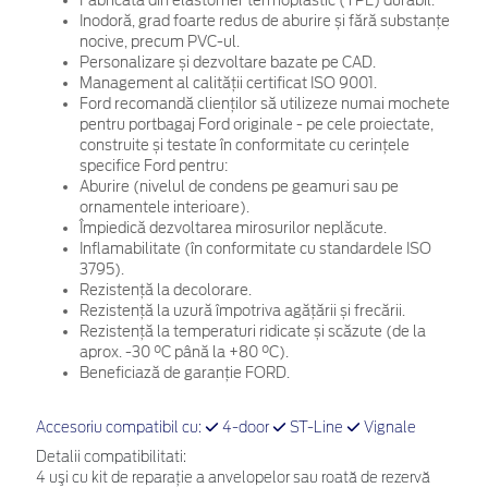
Fabricată din elastomer termoplastic (TPE) durabil.
Inodoră, grad foarte redus de aburire și fără substanțe
nocive, precum PVC-ul.
Personalizare și dezvoltare bazate pe CAD.
Management al calității certificat ISO 9001.
Ford recomandă clienților să utilizeze numai mochete
pentru portbagaj Ford originale - pe cele proiectate,
construite și testate în conformitate cu cerințele
specifice Ford pentru:
Aburire (nivelul de condens pe geamuri sau pe
ornamentele interioare).
Împiedică dezvoltarea mirosurilor neplăcute.
Inflamabilitate (în conformitate cu standardele ISO
3795).
Rezistență la decolorare.
Rezistență la uzură împotriva agățării și frecării.
Rezistență la temperaturi ridicate și scăzute (de la
aprox. -30 °C până la +80 °C).
Beneficiază de garanție FORD.
Accesoriu compatibil cu:
4-door
ST-Line
Vignale
Detalii compatibilitati:
4 uşi cu kit de reparaţie a anvelopelor sau roată de rezervă