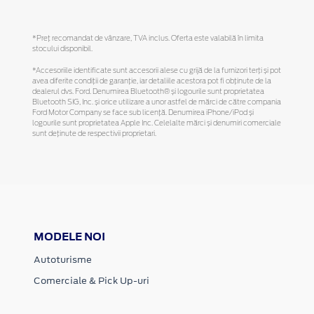
*Preţ recomandat de vânzare, TVA inclus. Oferta este valabilă în limita
stocului disponibil.
*Accesoriile identificate sunt accesorii alese cu grijă de la furnizori terți și pot
avea diferite condiții de garanție, iar detaliile acestora pot fi obținute de la
dealerul dvs. Ford. Denumirea Bluetooth® și logourile sunt proprietatea
Bluetooth SIG, Inc. și orice utilizare a unor astfel de mărci de către compania
Ford Motor Company se face sub licență. Denumirea iPhone/iPod și
logourile sunt proprietatea Apple Inc. Celelalte mărci și denumiri comerciale
sunt deținute de respectivii proprietari.
MODELE NOI
Autoturisme
Comerciale & Pick Up-uri