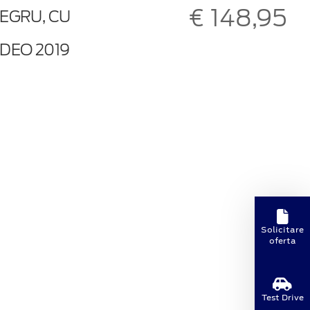
€ 148,95
EGRU, CU
DEO 2019
Solicitare
oferta
Test Drive