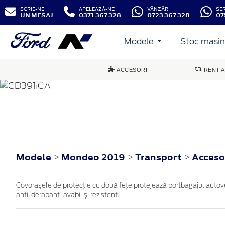
SCRIE-NE
APELEAZĂ-NE
VÂNZĂRI
SE
UN MESAJ
0371 367 328
0723 367 328
07
Modele
Stoc masini
ACCESORII
RENT A
MONDEO
2019
Modele
Mondeo 2019
Transport
Acceso
>
>
>
Covoraşele de protecţie cu două feţe protejează portbagajul autoveh
anti-derapant lavabil şi rezistent.