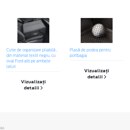
Cutie de organizare pliabilă ,
Plasă de podea pentru
din material textil negru, cu
portbagaj
oval Ford alb pe ambele
laturi
Vizualizați
detalii
Vizualizați
detalii
bil.