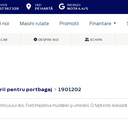
RVICE
VEZI
RECENZII
57 367 328
PE HARTĂ
NOTA 4.4/5
 noi
Masini rulate
Promotii
Finantare
 CAR
DESPRE NOI
ECHIPA
rii pentru portbagaj
1901202
>
iculului dvs. Ford împotriva murdăriei şi umezelii. O faţă este realizată