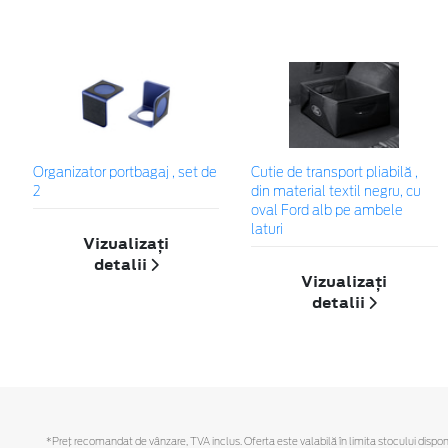
Organizator portbagaj , set de
Cutie de transport pliabilă ,
2
din material textil negru, cu
oval Ford alb pe ambele
laturi
Vizualizați
detalii
Vizualizați
detalii
*Preţ recomandat de vânzare, TVA inclus. Oferta este valabilă în limita stocului disponi