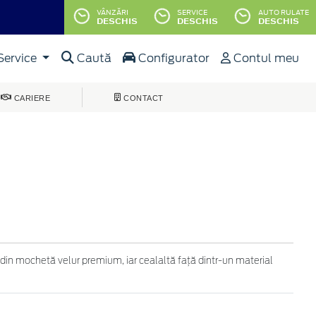
VÂNZĂRI
SERVICE
AUTO RULATE
DESCHIS
DESCHIS
DESCHIS
Service
Caută
Configurator
Contul meu
CARIERE
CONTACT
 din mochetă velur premium, iar cealaltă faţă dintr-un material