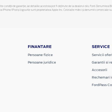
ferite condiții de garanție, iar detaliile acestora pot fi obținute de la dealerul dvs. Ford. Denumirea 
hone/iPod și logourile sunt proprietatea Apple Inc. Celelalte mărci și denumiri comerciale sunt 
FINANTARE
SERVICE
Persoane fizice
Servicii ofer
Persoane juridice
Garantii si re
Accesorii
Rechemari i
FordPass C