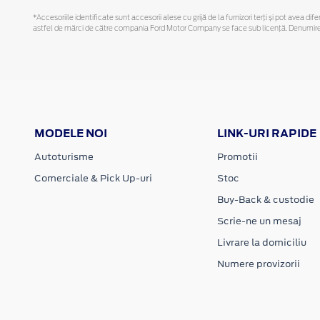
*Accesoriile identificate sunt accesorii alese cu grijă de la furnizori terți și pot avea di
astfel de mărci de către compania Ford Motor Company se face sub licență. Denumirea iP
MODELE NOI
LINK-URI RAPIDE
Autoturisme
Promotii
Comerciale & Pick Up-uri
Stoc
Buy-Back & custodie
Scrie-ne un mesaj
Livrare la domiciliu
Numere provizorii