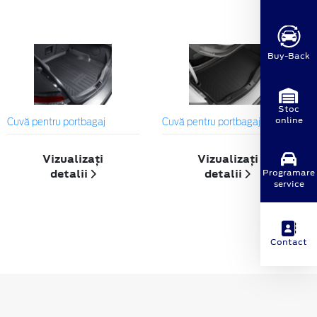
Buy-Back
Stoc
online
Cuvă pentru portbagaj
Cuvă pentru portbagaj
Vizualizați
Vizualizați
detalii
detalii
Programare
service
Contact