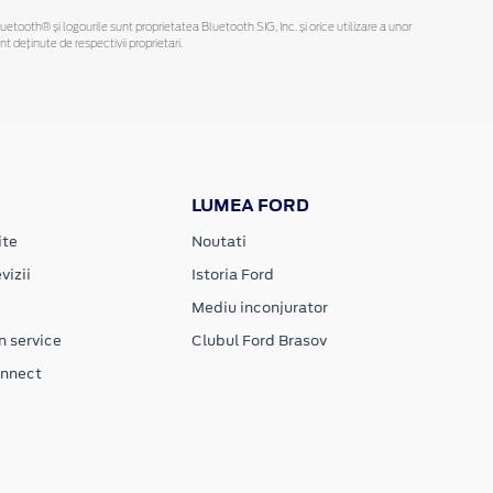
Bluetooth® și logourile sunt proprietatea Bluetooth SIG, Inc. și orice utilizare a unor
deținute de respectivii proprietari.
LUMEA FORD
ite
Noutati
vizii
Istoria Ford
Mediu inconjurator
n service
Clubul Ford Brasov
onnect