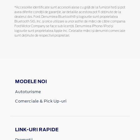
*Accesoriile identificate sunt accesorii alese cu grijă de la furnizori terți și pot
avea diferite condiții de garanție, iar detaliile acestora pot fi obținute de la
dealerul dvs. Ford. Denumirea Bluetooth® și logourile sunt proprietatea
Bluetooth SIG, Inc. și orice utilizare a unor astfel de mărci de către compania
Ford Motor Company se face sub licență. Denumirea iPhone/iPod și
logourile sunt proprietatea Apple Inc. Celelalte mărci și denumiri comerciale
sunt deținute de respectivii proprietari.
MODELE NOI
Autoturisme
Comerciale & Pick Up-uri
LINK-URI RAPIDE
Promotii