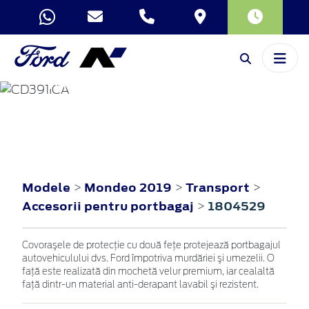
MONDEO
2019
Modele
Mondeo 2019
Transport
>
>
>
Accesorii pentru portbagaj
1804529
>
Covoraşele de protecţie cu două feţe protejează portbagajul
autovehiculului dvs. Ford împotriva murdăriei şi umezelii. O
faţă este realizată din mochetă velur premium, iar cealaltă
faţă dintr-un material anti-derapant lavabil şi rezistent.