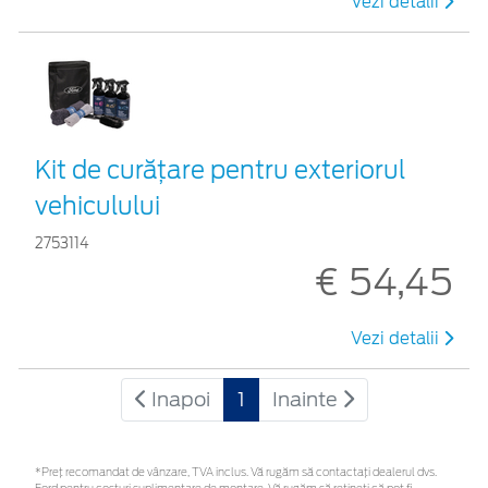
Vezi detalii
Kit de curățare pentru exteriorul
vehiculului
2753114
€ 54,45
Vezi detalii
Inapoi
1
Inainte
*Preţ recomandat de vânzare, TVA inclus. Vă rugăm să contactaţi dealerul dvs.