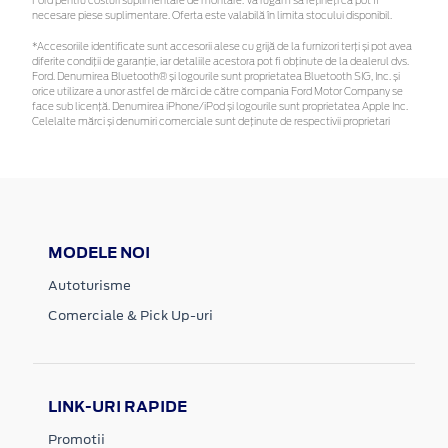
Ford pentru costuri suplimentare de montare. Vă rugăm să rețineți că pot fi
necesare piese suplimentare. Oferta este valabilă în limita stocului disponibil.
*Accesoriile identificate sunt accesorii alese cu grijă de la furnizori terți și pot avea
diferite condiții de garanție, iar detaliile acestora pot fi obținute de la dealerul dvs.
Ford. Denumirea Bluetooth® și logourile sunt proprietatea Bluetooth SIG, Inc. și
orice utilizare a unor astfel de mărci de către compania Ford Motor Company se
face sub licență. Denumirea iPhone/iPod și logourile sunt proprietatea Apple Inc.
Celelalte mărci și denumiri comerciale sunt deținute de respectivii proprietari
MODELE NOI
Autoturisme
Comerciale & Pick Up-uri
LINK-URI RAPIDE
Promotii