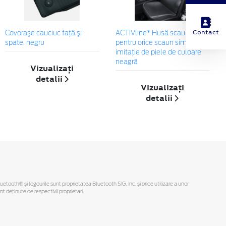
Contact
Covoraşe cauciuc faţă şi
ACTIVline* Husă scaun ,
spate, negru
pentru orice scaun simplu,
imitație de piele de culoare
neagră
Vizualizați
detalii
Vizualizați
detalii
Bluetooth® și logourile sunt proprietatea Bluetooth SIG, Inc. și orice utilizare a unor
deținute de respectivii proprietari.