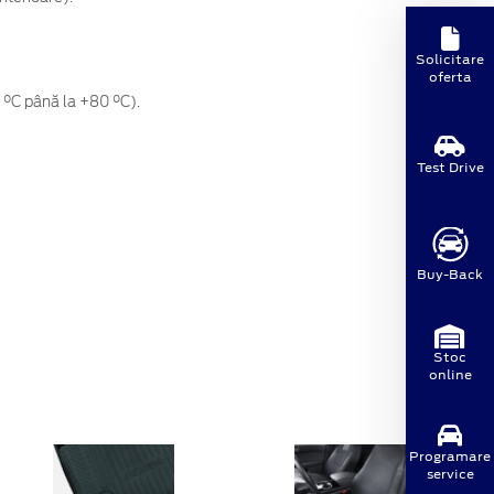
Solicitare
oferta
0 °C până la +80 °C).
Test Drive
Buy-Back
Stoc
online
Programare
service