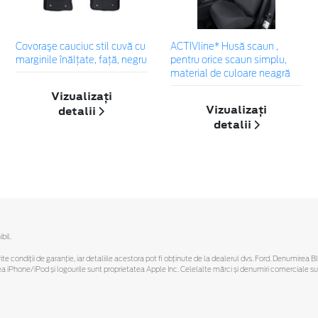
Covoraşe cauciuc stil cuvă cu
ACTIVline* Husă scaun ,
marginile înălțate, față, negru
pentru orice scaun simplu,
material de culoare neagră
Vizualizați
Vizualizați
detalii
detalii
bil.
ferite condiții de garanție, iar detaliile acestora pot fi obținute de la dealerul dvs. Ford. Denumirea 
hone/iPod și logourile sunt proprietatea Apple Inc. Celelalte mărci și denumiri comerciale sunt 