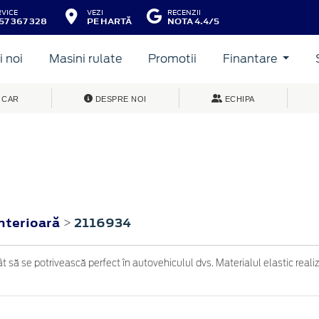
RVICE
VEZI
RECENZII
57 367 328
PE HARTĂ
NOTA 4.4/5
 noi
Masini rulate
Promotii
Finantare
 CAR
DESPRE NOI
ECHIPA
interioară
2116934
>
 să se potrivească perfect în autovehiculul dvs. Materialul elastic realiza