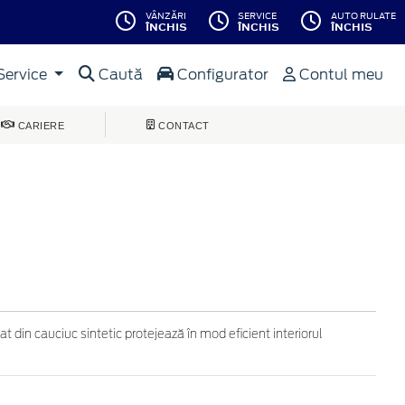
VÂNZĂRI
SERVICE
AUTO RULATE
ÎNCHIS
ÎNCHIS
ÎNCHIS
Service
Caută
Configurator
Contul meu
CARIERE
CONTACT
t din cauciuc sintetic protejează în mod eficient interiorul