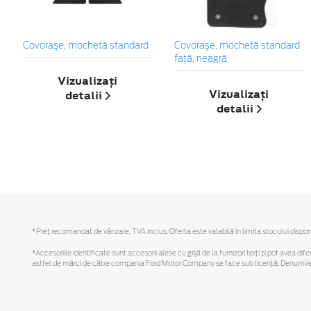
Covoraşe, mochetă standard
Covoraşe, mochetă standard
faţă, neagră
Vizualizați
Vizualizați
detalii
detalii
*Preţ recomandat de vânzare, TVA inclus. Oferta este valabilă în limita stocului disponi
*Accesoriile identificate sunt accesorii alese cu grijă de la furnizori terți și pot avea di
astfel de mărci de către compania Ford Motor Company se face sub licență. Denumirea iP