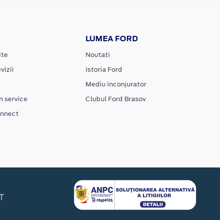
LUMEA FORD
ite
Noutati
vizii
Istoria Ford
Mediu inconjurator
n service
Clubul Ford Brasov
onnect