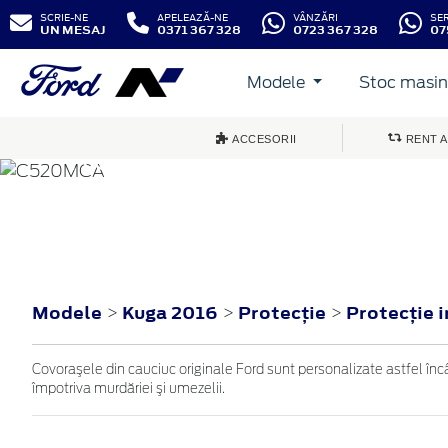
SCRIE-NE
APELEAZĂ-NE
VÂNZĂRI
SE
UN MESAJ
0371 367 328
0723 367 328
07
Modele
Stoc masini
ACCESORII
RENT A
KUGA
2016
Modele
Kuga 2016
Protecţie
Protecţie 
>
>
>
Covoraşele din cauciuc originale Ford sunt personalizate astfel încât
împotriva murdăriei şi umezelii.