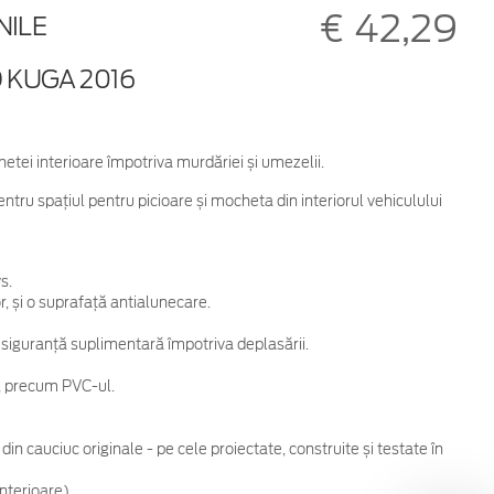
€ 42,29
NILE
 KUGA 2016
etei interioare împotriva murdăriei și umezelii.
ntru spațiul pentru picioare și mocheta din interiorul vehiculului
s.
r, și o suprafață antialunecare.
ru siguranță suplimentară împotriva deplasării.
e, precum PVC-ul.
n cauciuc originale - pe cele proiectate, construite și testate în
nterioare).