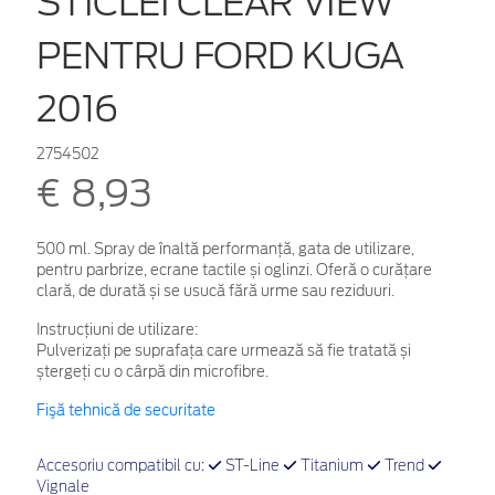
STICLEI CLEAR VIEW
PENTRU FORD KUGA
2016
2754502
€ 8,93
500 ml. Spray de înaltă performanță, gata de utilizare,
pentru parbrize, ecrane tactile și oglinzi. Oferă o curățare
clară, de durată și se usucă fără urme sau reziduuri.
Instrucțiuni de utilizare:
Pulverizați pe suprafața care urmează să fie tratată și
ștergeți cu o cârpă din microfibre.
Fişă tehnică de securitate
Accesoriu compatibil cu:
ST-Line
Titanium
Trend
Vignale