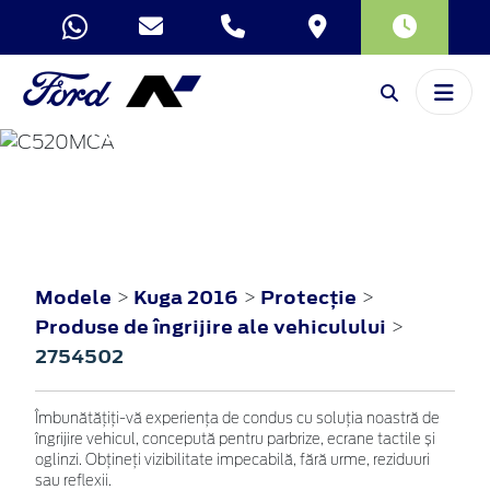
KUGA
2016
Modele
Kuga 2016
Protecţie
>
>
>
Produse de îngrijire ale vehiculului
>
2754502
Îmbunătățiți-vă experiența de condus cu soluția noastră de
îngrijire vehicul, concepută pentru parbrize, ecrane tactile și
oglinzi. Obțineți vizibilitate impecabilă, fără urme, reziduuri
sau reflexii.