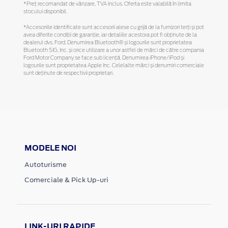
*Preţ recomandat de vânzare, TVA inclus. Oferta este valabilă în limita
stocului disponibil.
*Accesoriile identificate sunt accesorii alese cu grijă de la furnizori terți și pot
avea diferite condiții de garanție, iar detaliile acestora pot fi obținute de la
dealerul dvs. Ford. Denumirea Bluetooth® și logourile sunt proprietatea
Bluetooth SIG, Inc. și orice utilizare a unor astfel de mărci de către compania
Ford Motor Company se face sub licență. Denumirea iPhone/iPod și
logourile sunt proprietatea Apple Inc. Celelalte mărci și denumiri comerciale
sunt deținute de respectivii proprietari.
MODELE NOI
Autoturisme
Comerciale & Pick Up-uri
LINK-URI RAPIDE