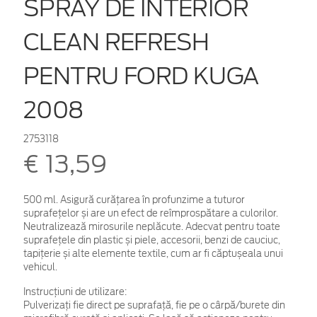
SPRAY DE INTERIOR
CLEAN REFRESH
PENTRU FORD KUGA
2008
2753118
€ 13,59
500 ml. Asigură curățarea în profunzime a tuturor
suprafețelor și are un efect de reîmprospătare a culorilor.
Neutralizează mirosurile neplăcute. Adecvat pentru toate
suprafețele din plastic și piele, accesorii, benzi de cauciuc,
tapițerie și alte elemente textile, cum ar fi căptușeala unui
vehicul.
Instrucțiuni de utilizare:
Pulverizați fie direct pe suprafață, fie pe o cârpă/burete din