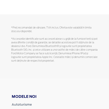
*Preţ recomandat de vânzare, TVA inclus. Oferta este valabilă în limita
stocului disponibil.
*Accesoriile identificate sunt accesorii alese cu grijă de la furnizori terți și pot
avea diferite condiții de garanție, iar detaliile acestora pot fi obținute de la
dealerul dvs. Ford. Denumirea Bluetooth® și logourile sunt proprietatea
Bluetooth SIG, Inc. și orice utilizare a unor astfel de mărci de către compania
Ford Motor Company se face sub licență. Denumirea iPhone/iPod și
logourile sunt proprietatea Apple Inc. Celelalte mărci și denumiri comerciale
sunt deținute de respectivii proprietari.
MODELE NOI
Autoturisme