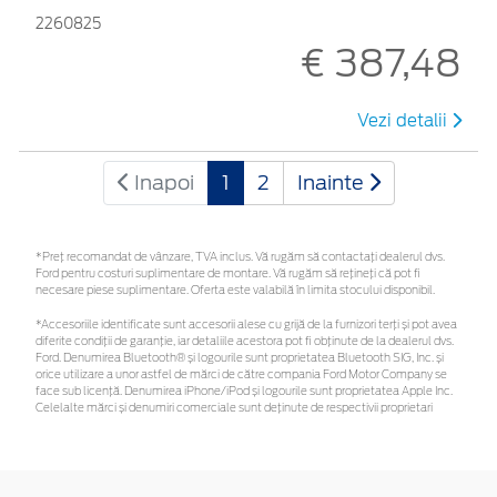
2260825
€ 387,48
Vezi detalii
Inapoi
1
2
Inainte
*Preţ recomandat de vânzare, TVA inclus. Vă rugăm să contactaţi dealerul dvs.
Ford pentru costuri suplimentare de montare. Vă rugăm să rețineți că pot fi
necesare piese suplimentare. Oferta este valabilă în limita stocului disponibil.
*Accesoriile identificate sunt accesorii alese cu grijă de la furnizori terți și pot avea
diferite condiții de garanție, iar detaliile acestora pot fi obținute de la dealerul dvs.
Ford. Denumirea Bluetooth® și logourile sunt proprietatea Bluetooth SIG, Inc. și
orice utilizare a unor astfel de mărci de către compania Ford Motor Company se
face sub licență. Denumirea iPhone/iPod și logourile sunt proprietatea Apple Inc.
Celelalte mărci și denumiri comerciale sunt deținute de respectivii proprietari