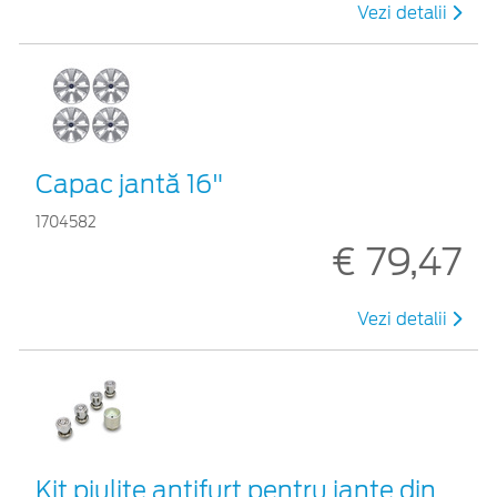
Vezi detalii
Capac jantă 16"
1704582
€ 79,47
Vezi detalii
Kit piuliţe antifurt pentru jante din