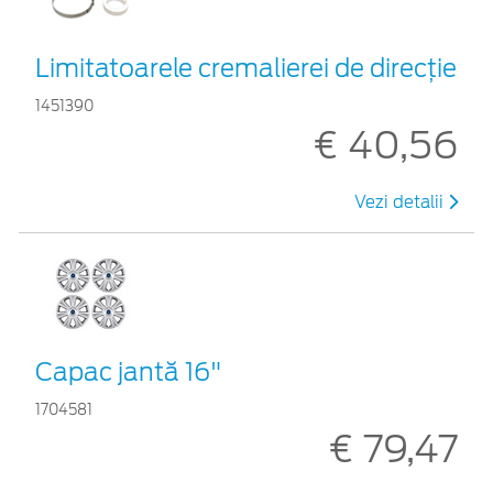
Limitatoarele cremalierei de direcţie
1451390
€ 40,56
Vezi detalii
Capac jantă 16"
1704581
€ 79,47