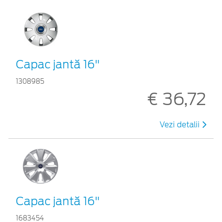
Capac jantă 16"
1308985
€ 36,72
Vezi detalii
Capac jantă 16"
1683454