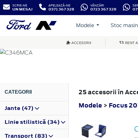
SCRIE-NE
APELEAZĂ-NE
VÂNZĂRI
SE
UN MESAJ
0371 367 328
0723 367 328
07
Modele
Stoc masini
FOCUS
ACCESORII
RENT A
2014
25 accesorii în Ac
CATEGORII
Modele
>
Focus 20
Jante (47)
Linie stilistică (34)
O
Transport (83)