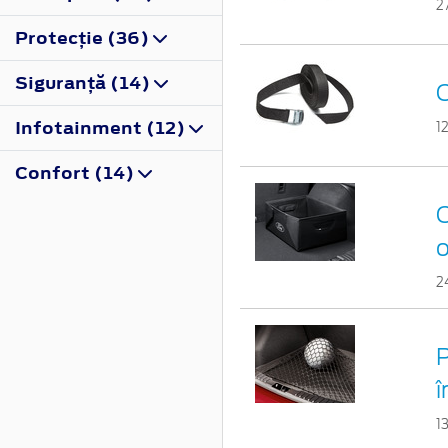
2
Protecţie (36)
Siguranţă (14)
C
Infotainment (12)
1
Confort (14)
C
o
2
P
î
1