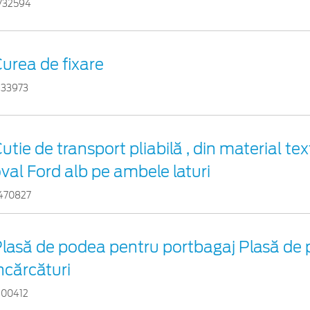
732594
urea de fixare
233973
utie de transport pliabilă , din material tex
val Ford alb pe ambele laturi
470827
lasă de podea pentru portbagaj Plasă de
ncărcături
300412