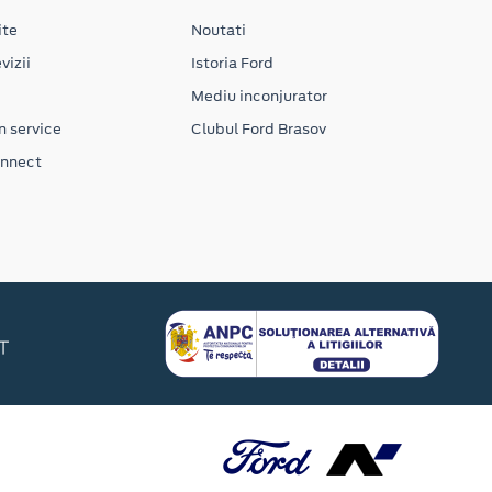
ite
Noutati
vizii
Istoria Ford
Mediu inconjurator
n service
Clubul Ford Brasov
onnect