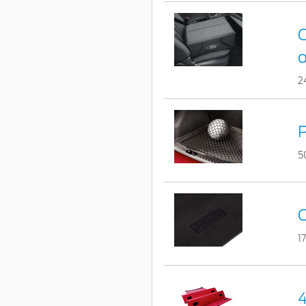
C
o
2
P
5
C
1
4