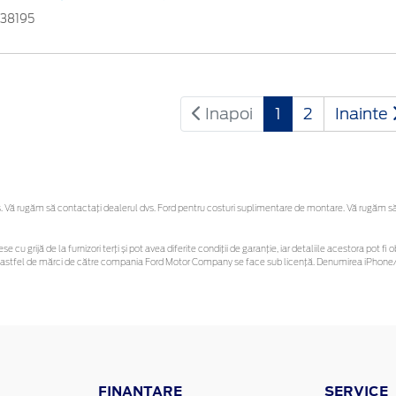
738195
Inapoi
1
2
Inainte
Vă rugăm să contactaţi dealerul dvs. Ford pentru costuri suplimentare de montare. Vă rugăm să re
se cu grijă de la furnizori terți și pot avea diferite condiții de garanție, iar detaliile acestora pot
unor astfel de mărci de către compania Ford Motor Company se face sub licență. Denumirea iPhone/i
FINANTARE
SERVICE