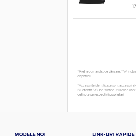
1
*Preţ recomandat de vânzare, TVA inclus. 
disponibil.
*Accesoriile identificate sunt accesorii ale
Bluetooth SIG, Inc. și orice utilizare a 
deținute de respectivii proprietari
MODELE NOI
LINK-URI RAPIDE