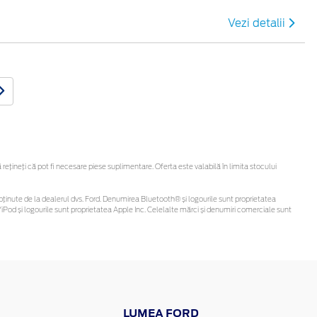
Vezi detalii
țineți că pot fi necesare piese suplimentare. Oferta este valabilă în limita stocului
 fi obținute de la dealerul dvs. Ford. Denumirea Bluetooth® și logourile sunt proprietatea
Pod și logourile sunt proprietatea Apple Inc. Celelalte mărci și denumiri comerciale sunt
LUMEA FORD