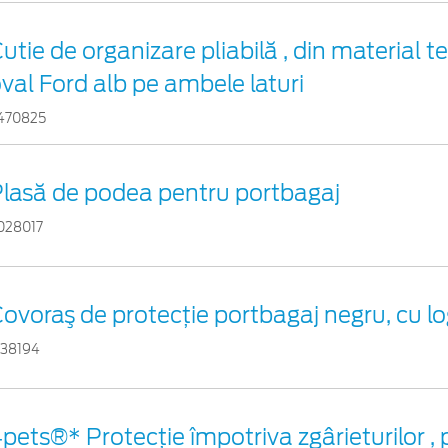
utie de organizare pliabilă , din material te
val Ford alb pe ambele laturi
470825
lasă de podea pentru portbagaj
028017
ovoraş de protecţie portbagaj negru, cu l
738194
pets®* Protecție împotriva zgârieturilor ,