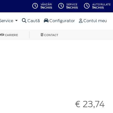
VÂNZĂRI
SERVICE
AUTO RULATE
ÎNCHIS
ÎNCHIS
ÎNCHIS
Service
Caută
Configurator
Contul meu
CARIERE
CONTACT
€ 23,74