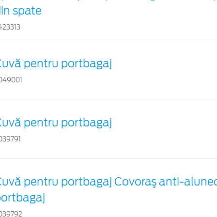
in spate
423313
uvă pentru portbagaj
049001
uvă pentru portbagaj
039791
uvă pentru portbagaj Covoraş anti-alune
ortbagaj
039792