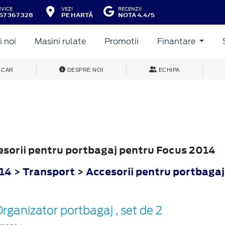
RVICE
VEZI
RECENZII
57 367 328
PE HARTĂ
NOTA 4.4/5
 noi
Masini rulate
Promotii
Finantare
 CAR
DESPRE NOI
ECHIPA
cesorii pentru portbagaj pentru Focus 2014
14
>
Transport
>
Accesorii pentru portbagaj
rganizator portbagaj , set de 2