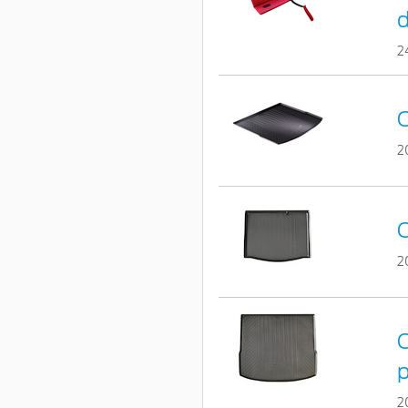
d
2
C
2
C
2
C
p
2