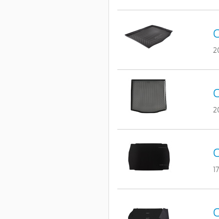
C
2
C
2
C
1
C