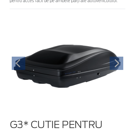
pentru acces facil de pe ambele părţi ale autovehiculului.
G3* CUTIE PENTRU