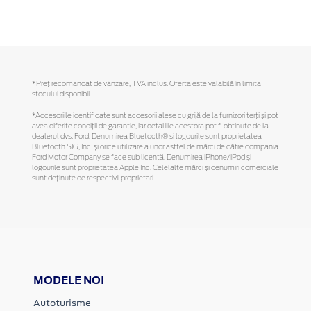
*Preţ recomandat de vânzare, TVA inclus. Oferta este valabilă în limita
stocului disponibil.
*Accesoriile identificate sunt accesorii alese cu grijă de la furnizori terți și pot
avea diferite condiții de garanție, iar detaliile acestora pot fi obținute de la
dealerul dvs. Ford. Denumirea Bluetooth® și logourile sunt proprietatea
Bluetooth SIG, Inc. și orice utilizare a unor astfel de mărci de către compania
Ford Motor Company se face sub licență. Denumirea iPhone/iPod și
logourile sunt proprietatea Apple Inc. Celelalte mărci și denumiri comerciale
sunt deținute de respectivii proprietari.
MODELE NOI
Autoturisme