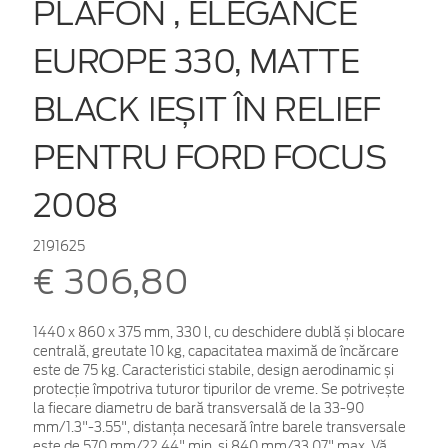
PLAFON , ELEGANCE
EUROPE 330, MATTE
BLACK IEȘIT ÎN RELIEF
PENTRU FORD FOCUS
2008
2191625
€ 306,80
1440 x 860 x 375 mm, 330 l, cu deschidere dublă și blocare
centrală, greutate 10 kg, capacitatea maximă de încărcare
este de 75 kg. Caracteristici stabile, design aerodinamic și
protecție împotriva tuturor tipurilor de vreme. Se potrivește
la fiecare diametru de bară transversală de la 33-90
mm/1.3"-3.55", distanța necesară între barele transversale
este de 570 mm/22.44" min. și 840 mm/33.07" max. Vă