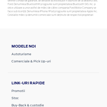
diferite condiții de garanție, iar detaliile acestora pot fi obținute de la dealerul dvs.
Ford. Denumirea Bluetooth® și logourile sunt proprietatea Bluetooth SIG, Inc. și
orice utilizare a unor astfel de mărci de către compania Ford Motor Company se
face sub licență. Denumirea iPhone/iPod și logourile sunt proprietatea Apple Inc.
Celelalte mărci și denumiri comerciale sunt deținute de respectivii proprietari
MODELE NOI
Autoturisme
Comerciale & Pick Up-uri
LINK-URI RAPIDE
Promotii
Stoc
Buy-Back & custodie