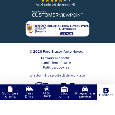
4.6
Vezi cele 25 de recenzii
© 2026 Ford Brasov Auto Novex
Termeni si conditii
Confidentialitate
Politica cookies
platformă dezvoltată de Workleto
Buy-
Solicitare
Test
Stoc
Programare
Contact
Back
oferta
Drive
online
service