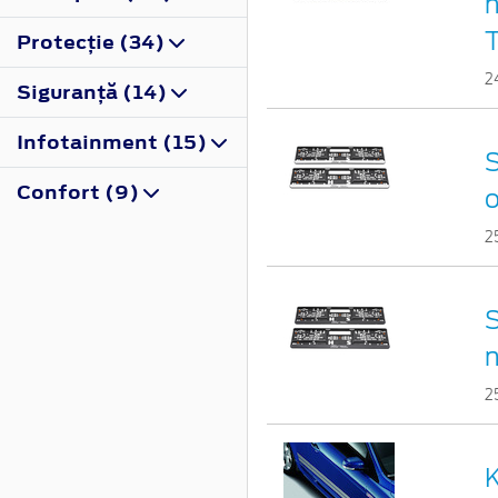
n
Protecţie (34)
2
Siguranţă (14)
Infotainment (15)
S
Confort (9)
2
S
n
2
K