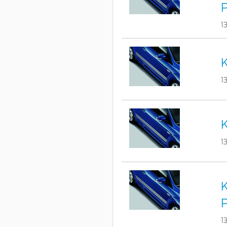
1
K
1
K
1
K
1