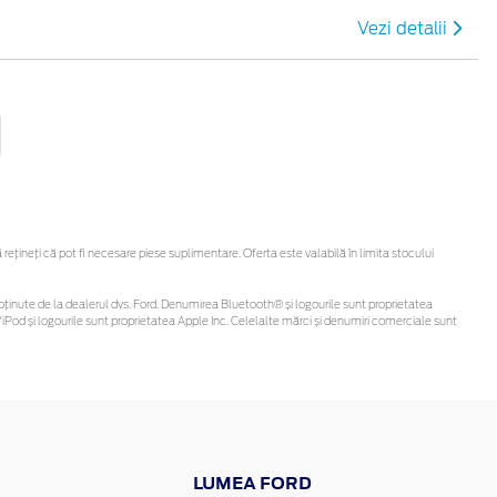
Vezi detalii
țineți că pot fi necesare piese suplimentare. Oferta este valabilă în limita stocului
 fi obținute de la dealerul dvs. Ford. Denumirea Bluetooth® și logourile sunt proprietatea
Pod și logourile sunt proprietatea Apple Inc. Celelalte mărci și denumiri comerciale sunt
LUMEA FORD