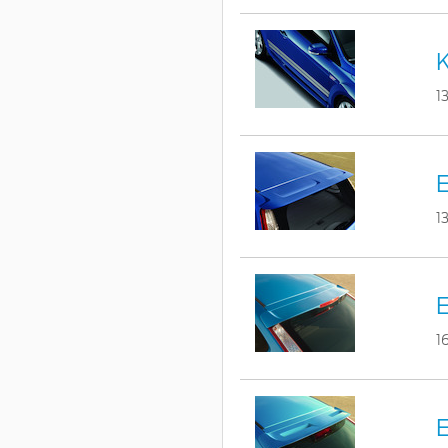
K
1
1
E
1