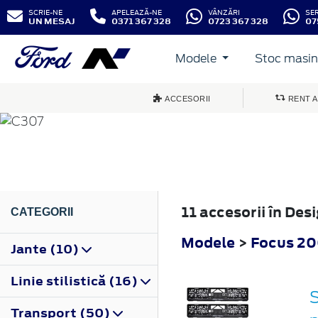
SCRIE-NE
APELEAZĂ-NE
VÂNZĂRI
SE
UN MESAJ
0371 367 328
0723 367 328
07
Modele
Stoc masini
FOCUS
ACCESORII
RENT A
2004
11 accesorii în De
CATEGORII
Modele
>
Focus 2
Jante (10)
Linie stilistică (16)
S
Transport (50)