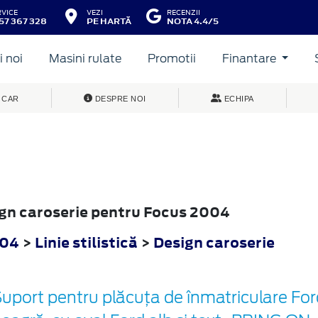
RVICE
VEZI
RECENZII
57 367 328
PE HARTĂ
NOTA 4.4/5
 noi
Masini rulate
Promotii
Finantare
 CAR
DESPRE NOI
ECHIPA
sign caroserie pentru Focus 2004
004
>
Linie stilistică
>
Design caroserie
uport pentru plăcuța de înmatriculare For