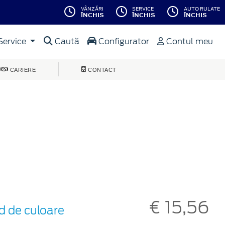
VÂNZĂRI
SERVICE
AUTO RULATE
ÎNCHIS
ÎNCHIS
ÎNCHIS
Service
Caută
Configurator
Contul meu
CARIERE
CONTACT
€ 15,56
d de culoare