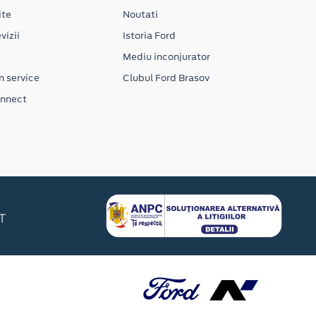
ite
Noutati
vizii
Istoria Ford
Mediu inconjurator
n service
Clubul Ford Brasov
onnect