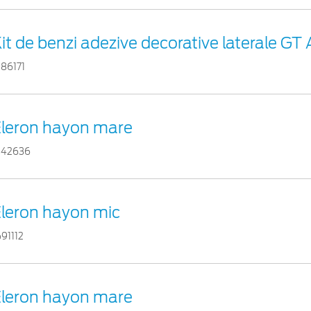
it de benzi adezive decorative laterale GT 
386171
Eleron hayon mare
342636
leron hayon mic
691112
Eleron hayon mare