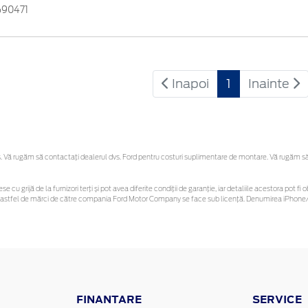
690471
Inapoi
1
Inainte
Vă rugăm să contactaţi dealerul dvs. Ford pentru costuri suplimentare de montare. Vă rugăm să re
se cu grijă de la furnizori terți și pot avea diferite condiții de garanție, iar detaliile acestora pot
unor astfel de mărci de către compania Ford Motor Company se face sub licență. Denumirea iPhone/i
FINANTARE
SERVICE