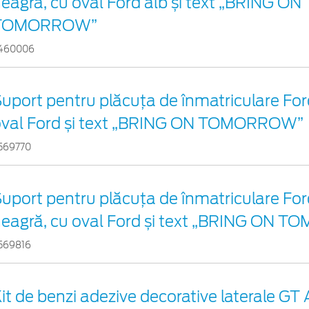
eagră, cu oval Ford alb și text „BRING ON
TOMORROW”
460006
uport pentru plăcuța de înmatriculare Ford
oval Ford și text „BRING ON TOMORROW”
569770
uport pentru plăcuța de înmatriculare For
eagră, cu oval Ford și text „BRING ON
569816
it de benzi adezive decorative laterale GT 