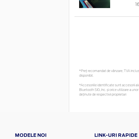
1
*Preţ recomandat de vânzare, TVA inclus. 
disponibil.
*Accesoriile identificate sunt accesorii ale
Bluetooth SIG, Inc. și orice utilizare a 
deținute de respectivii proprietari
MODELE NOI
LINK-URI RAPIDE