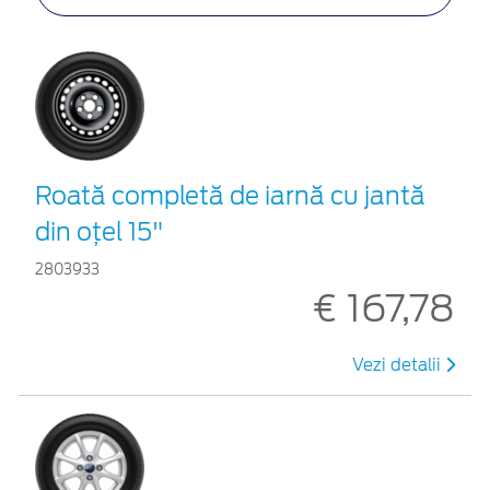
Roată completă de iarnă cu jantă
din oțel 15"
2803933
€ 167,78
Vezi detalii