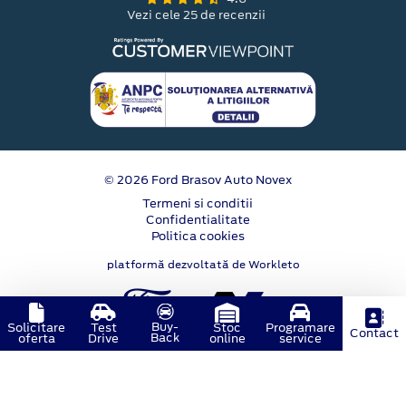
Vezi cele 25 de recenzii
© 2026 Ford Brasov Auto Novex
Termeni si conditii
Confidentialitate
Politica cookies
platformă dezvoltată de Workleto
Buy-
Solicitare
Test
Stoc
Programare
Contact
Back
oferta
Drive
online
service