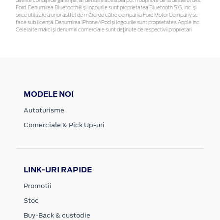
diferite condiții de garanție, iar detaliile acestora pot fi obținute de la dealerul dvs.
Ford. Denumirea Bluetooth® și logourile sunt proprietatea Bluetooth SIG, Inc. și
orice utilizare a unor astfel de mărci de către compania Ford Motor Company se
face sub licență. Denumirea iPhone/iPod și logourile sunt proprietatea Apple Inc.
Celelalte mărci și denumiri comerciale sunt deținute de respectivii proprietari
MODELE NOI
Autoturisme
Comerciale & Pick Up-uri
LINK-URI RAPIDE
Promotii
Stoc
Buy-Back & custodie