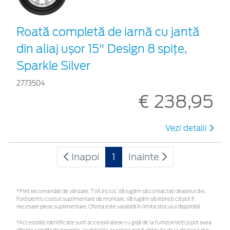
Roată completă de iarnă cu jantă
din aliaj ușor 15" Design 8 spițe,
Sparkle Silver
2773504
€ 238,95
Vezi detalii
Inapoi
1
Inainte
*Preţ recomandat de vânzare, TVA inclus. Vă rugăm să contactaţi dealerul dvs.
Ford pentru costuri suplimentare de montare. Vă rugăm să rețineți că pot fi
necesare piese suplimentare. Oferta este valabilă în limita stocului disponibil.
*Accesoriile identificate sunt accesorii alese cu grijă de la furnizori terți și pot avea