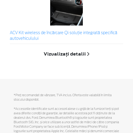
ACV Kit wireless de încărcare Qi soluție integrată specifică
autovehiculului
Vizualizați detalii
*Preţ recomandat de vânzare, TVA inclus. Oferta este valabilă în limita
stocului disponibil.
*Accesoriile identificate sunt accesorii alese cu grijă de la furnizori terți și pot
avea diferite condiții de garanție, iar detaliile acestora pot fi obținute de la
dealerul dvs. Ford. Denumirea Bluetooth® și logourile sunt proprietatea
Bluetooth SIG, Inc. și orice utilizare a unor astfel de mărci de către compania
Ford Motor Company se face sub licență. Denumirea iPhone/iPod și
logourile sunt proprietatea Apple Inc. Celelalte mărci și denumiri comerciale