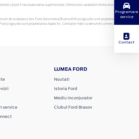
neți că pot fi necesare piese suplimentare. Oferta este valabilă în limita stocului
Programare
service
fi obținute de la dealerul dvs. Ford. Denumirea Bluetooth® și logourile sunt proprietatea
od și logourile sunt proprietatea Apple Inc. Celelalte mărci și denumiri comerciale sunt
Contact
LUMEA FORD
ite
Noutati
vizii
Istoria Ford
Mediu inconjurator
n service
Clubul Ford Brasov
onnect