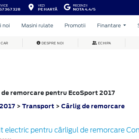
RVICE
VEZI
RECENZII
57 367 328
PE HARTĂ
NOTA 4.4/5
 noi
Masini rulate
Promotii
Finantare
 CAR
DESPRE NOI
ECHIPA
ig de remorcare pentru EcoSport 2017
 2017
>
Transport
>
Cârlig de remorcare
it electric pentru cârligul de remorcare Con