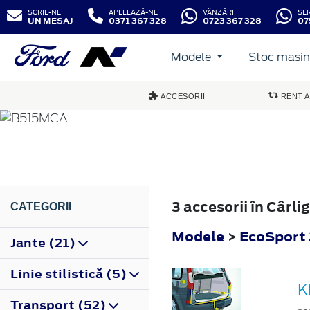
SCRIE-NE
APELEAZĂ-NE
VÂNZĂRI
SE
UN MESAJ
0371 367 328
0723 367 328
07
Modele
Stoc masini
ECOSPORT
ACCESORII
RENT A
2017
3 accesorii în Cârl
CATEGORII
Modele
>
EcoSport
Jante (21)
Linie stilistică (5)
K
Transport (52)