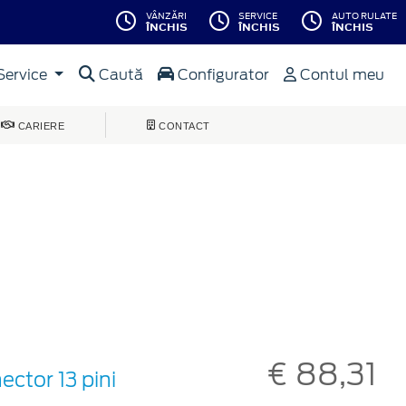
VÂNZĂRI
SERVICE
AUTO RULATE
ÎNCHIS
ÎNCHIS
ÎNCHIS
Service
Caută
Configurator
Contul meu
CARIERE
CONTACT
€ 88,31
ector 13 pini