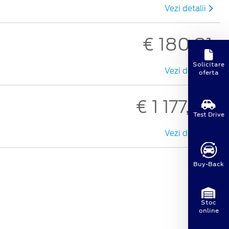
Vezi detalii
€ 180,81
Solicitare
Vezi detalii
oferta
€ 1 177,46
Test Drive
Vezi detalii
Buy-Back
Stoc
online