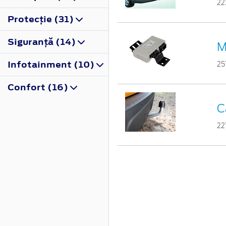
22
Protecţie (31)
Siguranţă (14)
M
Infotainment (10)
25
Confort (16)
C
22