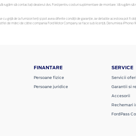
 rugăm să contactaţi dealerul dvs. Ford pentru costuri suplimentare de montare. Vă rugăm să reți
e cu grijă de la furnizori terți și pot avea diferite condiții de garanție, iar detaliile acestora pot 
or astfel de mărci de către compania Ford Motor Company se face sub licență. Denumirea iPhone/iP
FINANTARE
SERVICE
Persoane fizice
Servicii ofer
Persoane juridice
Garantii si re
Accesorii
Rechemari i
FordPass C