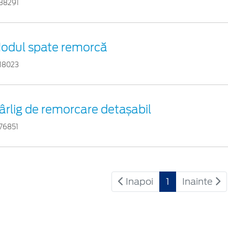
38291
odul spate remorcă
18023
ârlig de remorcare detașabil
76851
Inapoi
1
Inainte