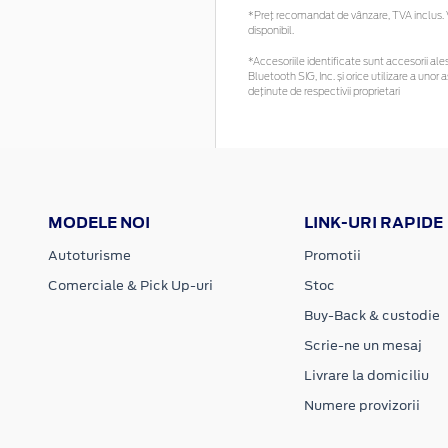
*Preţ recomandat de vânzare, TVA inclus. Vă
disponibil.
*Accesoriile identificate sunt accesorii ales
Bluetooth SIG, Inc. și orice utilizare a un
deținute de respectivii proprietari
MODELE NOI
LINK-URI RAPIDE
Autoturisme
Promotii
Comerciale & Pick Up-uri
Stoc
Buy-Back & custodie
Scrie-ne un mesaj
Livrare la domiciliu
Numere provizorii