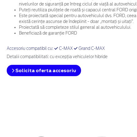
nivelurilor de siguranță pe întreg ciclul de viață al autovehicul
Puteți reutiliza piulițele de roată și capacul central FORD ori
Este proiectată special pentru autovehiculul dvs. FORD, ceea
există cerințe ascunse de îndeplinit - doar „montați și uitați”.
Proiectată să completeze stilul general al autovehiculului.
Beneficiază de garanție FORD
Accesoriu compatibil cu:
C-MAX
Grand C-MAX
Detalii compatibilitati: cu excepţia vehiculelor hibride
Solicita oferta accesoriu