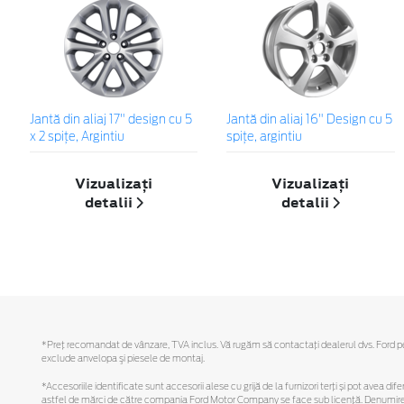
Jantă din aliaj 17" design cu 5
Jantă din aliaj 16" Design cu 5
x 2 spiţe, Argintiu
spiţe, argintiu
Vizualizați
Vizualizați
detalii
detalii
*Preţ recomandat de vânzare, TVA inclus. Vă rugăm să contactaţi dealerul dvs. Ford pentr
exclude anvelopa şi piesele de montaj.
*Accesoriile identificate sunt accesorii alese cu grijă de la furnizori terți și pot avea di
astfel de mărci de către compania Ford Motor Company se face sub licență. Denumirea iP