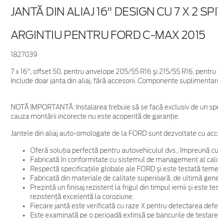
JANTĂ DIN ALIAJ 16" DESIGN CU 7 X 2 SPI
ARGINTIU PENTRU FORD C-MAX 2015
1827039
7 x 16", offset 50, pentru anvelope 205/55 R16 şi 215/55 R16, pent
Include doar janta din aliaj, fără accesorii. Componente suplimentar
NOTĂ IMPORTANTĂ:
Instalarea trebuie să se facă exclusiv de un spe
cauza montării incorecte nu este acoperită de garanţie.
Jantele din aliaj auto-omologate de la FORD sunt dezvoltate cu acc
Oferă soluția perfectă pentru autovehiculul dvs., împreună cu
Fabricată în conformitate cu sistemul de management al cali
Respectă specificațiile globale ale FORD și este testată temein
Fabricată din materiale de calitate superioară, de ultimă gene
Prezintă un finisaj rezistent la frigul din timpul iernii și este
rezistență excelentă la coroziune.
Fiecare jantă este verificată cu raze X pentru detectarea defec
Este examinată pe o perioadă extinsă pe bancurile de testare