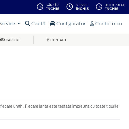
VÂNZĂRI
SERVICE
AUTO RULATE
ÎNCHIS
ÎNCHIS
ÎNCHIS
Service
Caută
Configurator
Contul meu
CARIERE
CONTACT
 fiecare unghi. Fiecare jantă este testată împreună cu toate tipurile