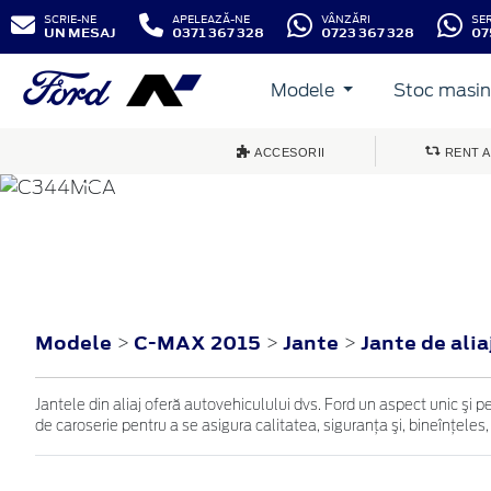
SCRIE-NE
APELEAZĂ-NE
VÂNZĂRI
SE
UN MESAJ
0371 367 328
0723 367 328
07
Modele
Stoc masini
ACCESORII
RENT A
C-MAX
2015
Modele
C-MAX 2015
Jante
Jante de alia
>
>
>
Jantele din aliaj oferă autovehiculului dvs. Ford un aspect unic şi p
de caroserie pentru a se asigura calitatea, siguranţa şi, bineînţeles,