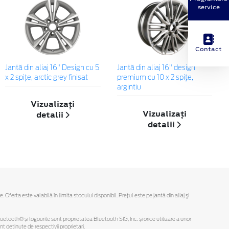
service
Contact
Jantă din aliaj 16" Design cu 5
Jantă din aliaj 16" design
x 2 spiţe, arctic grey finisat
premium cu 10 x 2 spiţe,
argintiu
Vizualizați
Vizualizați
detalii
detalii
rta este valabilă în limita stocului disponibil. Preţul este pe jantă din aliaj şi
Bluetooth® și logourile sunt proprietatea Bluetooth SIG, Inc. și orice utilizare a unor
deținute de respectivii proprietari.