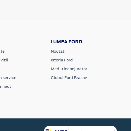
LUMEA FORD
ite
Noutati
vizii
Istoria Ford
Mediu inconjurator
n service
Clubul Ford Brasov
onnect