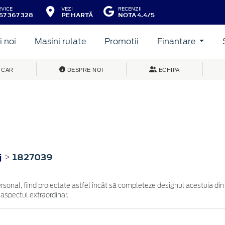
RVICE
VEZI
RECENZII
57 367 328
PE HARTĂ
NOTA 4.4/5
 noi
Masini rulate
Promotii
Finantare
 CAR
DESPRE NOI
ECHIPA
j
1827039
>
ersonal, fiind proiectate astfel încât să completeze designul acestuia din
 aspectul extraordinar.