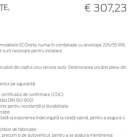
€ 307,23
ŢE,
ru modelele ECOnetic numai în combinaţie cu anvelope 205/55 R16.
e sunt necesare pentru instalare.
cialist din cadrul unui service auto. Deteriorarea oricărei piese din
entul pe siguranță:
 certificatul de confirmare (COC).
tății DIN ISO 9001
ic pentru rezistență și durabilitate.
rație.
 testată la expunerea îndelungată la ceață salină, pentru a asigura o
telor de fabricație.
, precum și pe autovehicul, pentru a se asigura menținerea