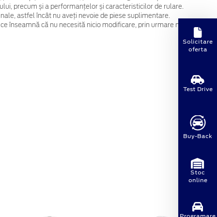
ului, precum și a performanțelor și caracteristicilor de rulare.
ginale, astfel încât nu aveți nevoie de piese suplimentare.
 ce înseamnă că nu necesită nicio modificare, prin urmare nu
Solicitare
oferta
Test Drive
Buy-Back
Stoc
online
Programare