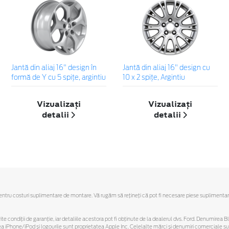
Jantă din aliaj 16" design în
Jantă din aliaj 16" design cu
formă de Y cu 5 spiţe, argintiu
10 x 2 spiţe, Argintiu
Vizualizați
Vizualizați
detalii
detalii
u costuri suplimentare de montare. Vă rugăm să reţineţi că pot fi necesare piese suplimentare. Ofe
ferite condiții de garanție, iar detaliile acestora pot fi obținute de la dealerul dvs. Ford. Denumirea 
hone/iPod și logourile sunt proprietatea Apple Inc. Celelalte mărci și denumiri comerciale sunt 