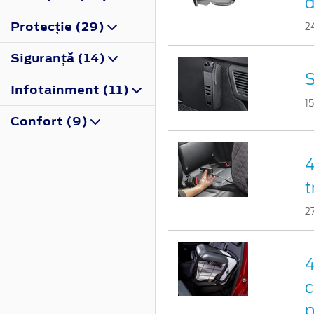
d
Protecţie (29)
2
Siguranţă (14)
S
Infotainment (11)
1
Confort (9)
4
t
2
4
c
p