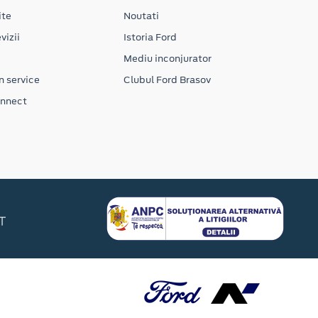
ite
Noutati
vizii
Istoria Ford
Mediu inconjurator
n service
Clubul Ford Brasov
onnect