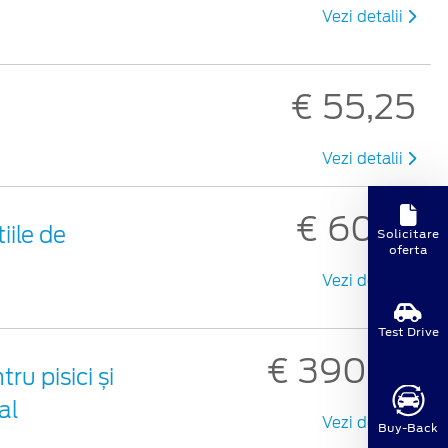
Vezi detalii
€ 55,25
Vezi detalii
€ 60,91
iile de
Solicitare
oferta
Vezi detalii
Test Drive
€ 390,33
u pisici și
al
Vezi detalii
Buy-Back