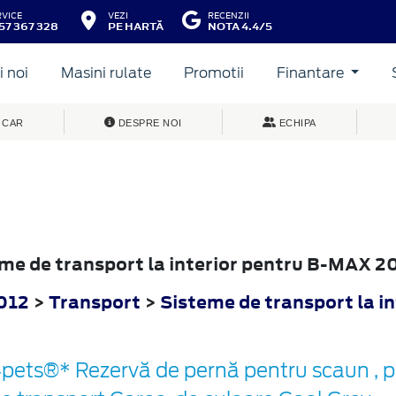
RVICE
VEZI
RECENZII
57 367 328
PE HARTĂ
NOTA 4.4/5
 noi
Masini rulate
Promotii
Finantare
 CAR
DESPRE NOI
ECHIPA
teme de transport la interior pentru B-MAX 2
012
>
Transport
>
Sisteme de transport la in
pets®* Rezervă de pernă pentru scaun , p