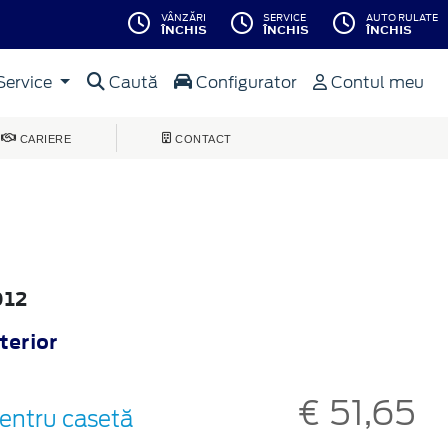
VÂNZĂRI
SERVICE
AUTO RULATE
ÎNCHIS
ÎNCHIS
ÎNCHIS
Service
Caută
Configurator
Contul meu
CARIERE
CONTACT
012
terior
€ 51,65
entru casetă