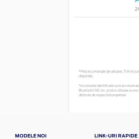
2
*Preţ recomandat de vânzare, TVA inclus. 
disponibil.
*Accesoriile identificate sunt accesorii ale
Bluetooth SIG, Inc. și orice utilizare a 
deținute de respectivii proprietari
MODELE NOI
LINK-URI RAPIDE