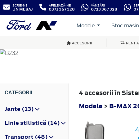
SCRIE-NE
APELEAZĂ-NE
VÂNZĂRI
SE
UN MESAJ
0371 367 328
0723 367 328
07
Modele
Stoc masini
B-MAX
ACCESORII
RENT A
2012
4 accesorii în Sis
CATEGORII
Modele
>
B-MAX 2
Jante (13)
Linie stilistică (14)
4
Transport (48)