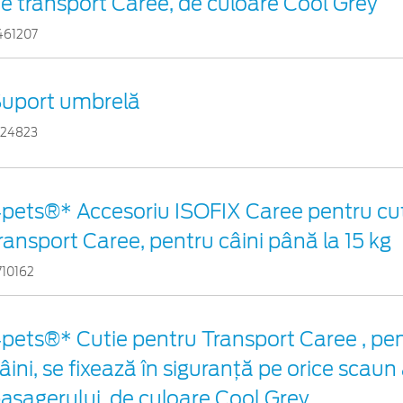
e transport Caree, de culoare Cool Grey
461207
uport umbrelă
524823
pets®* Accesoriu ISOFIX Caree pentru cut
ransport Caree, pentru câini până la 15 kg
710162
pets®* Cutie pentru Transport Caree , pentr
âini, se fixează în siguranță pe orice scaun 
asagerului, de culoare Cool Grey