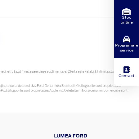
Stoc
online
Programare
service
ineți că pot fi necesare piese suplimentare. Oferta este valabilă în limita stocului
Contact
 fi obținute de la dealerul dvs. Ford. Denumirea Bluetooth® și logourile sunt proprietatea
Pod și logourile sunt proprietatea Apple Inc. Celelalte mărci și denumiri comerciale sunt
LUMEA FORD