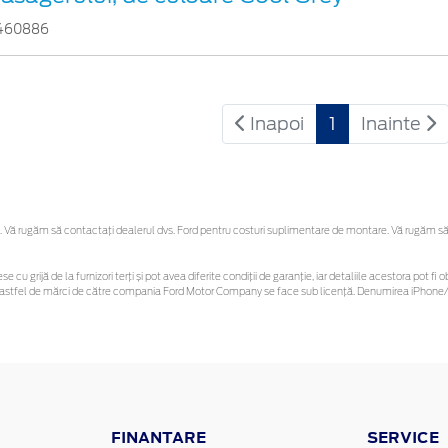
460886
Inapoi
1
Inainte
Vă rugăm să contactaţi dealerul dvs. Ford pentru costuri suplimentare de montare. Vă rugăm să reț
se cu grijă de la furnizori terți și pot avea diferite condiții de garanție, iar detaliile acestora pot
unor astfel de mărci de către compania Ford Motor Company se face sub licență. Denumirea iPhone/i
FINANTARE
SERVICE