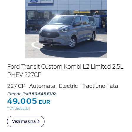
Ford Transit Custom Kombi L2 Limited 2.5L
PHEV 227CP
227 CP
Automata
Electric
Tractiune Fata
Preț de listă
59.545 EUR
49.005
EUR
TVA deductibil
Vezi mașina