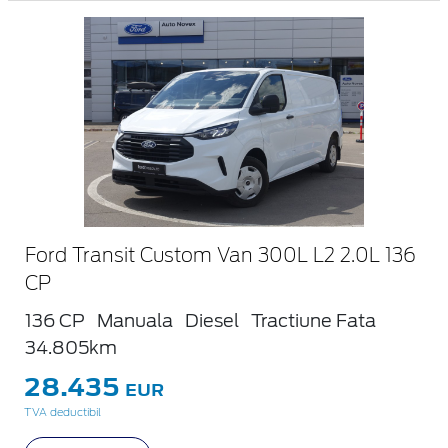
Ford Transit Custom Van 300L L2 2.0L 136
CP
136 CP
Manuala
Diesel
Tractiune Fata
34.805km
28.435
EUR
TVA deductibil