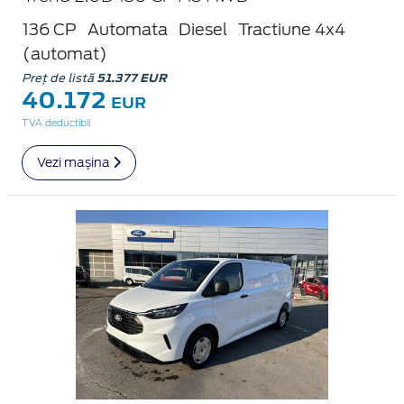
136 CP
Automata
Diesel
Tractiune 4x4
(automat)
Preț de listă
51.377 EUR
40.172
EUR
TVA deductibil
Vezi mașina