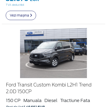
TVA deductibil
Vezi mașina
Ford Transit Custom Kombi L2H1 Trend
2.0D 150CP
150 CP
Manuala
Diesel
Tractiune Fata
Preț de listă
49.551 EUR