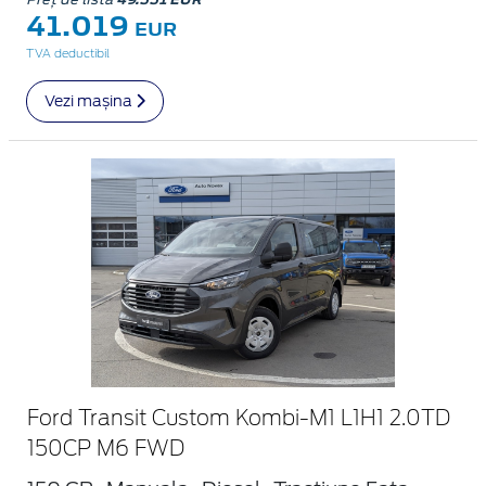
41.019
EUR
TVA deductibil
Vezi mașina
Ford Transit Custom Kombi-M1 L1H1 2.0TD
150CP M6 FWD