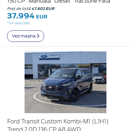
150 CP
Manuala
Diesel
Tractiune Fata
Preț de listă
47.601 EUR
37.994
EUR
TVA deductibil
Vezi mașina
Ford Transit Custom Kombi-M1 (L1H1)
Trend 2.0D 136 CP A8 AWD