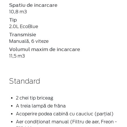
Spatiu de incarcare
10,8 m3
Tip
2.0L EcoBlue
Transmisie
Manuală, 6 viteze
Volumul maxim de incarcare
11,5 m3
Standard
2 chei tip briceag
A treia lampă de frâna
Acoperire podea cabină cu cauciuc (parțial)
Aer condiţionat manual (Filtru de aer, Freon -