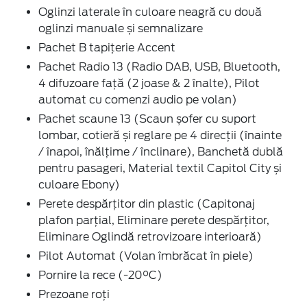
Oglinzi laterale în culoare neagră cu două
oglinzi manuale și semnalizare
Pachet B tapițerie Accent
Pachet Radio 13 (Radio DAB, USB, Bluetooth,
4 difuzoare față (2 joase & 2 înalte), Pilot
automat cu comenzi audio pe volan)
Pachet scaune 13 (Scaun șofer cu suport
lombar, cotieră și reglare pe 4 direcții (înainte
/ înapoi, înălțime / înclinare), Banchetă dublă
pentru pasageri, Material textil Capitol City și
culoare Ebony)
Perete despărțitor din plastic (Capitonaj
plafon parţial, Eliminare perete despărțitor,
Eliminare Oglindă retrovizoare interioară)
Pilot Automat (Volan îmbrăcat în piele)
Pornire la rece (-20°C)
Prezoane roți