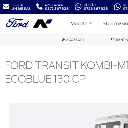
SCRIE-NE
APELEAZĂ-NE
VÂNZĂRI
SE
UN MESAJ
0371 367 328
0723 367 328
07
Modele
Stoc masini
ACCESORII
RENT A
FORD TRANSIT KOMBI-M1
ECOBLUE 130 CP