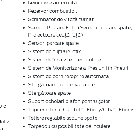
Reîncuiere automată
Rezervor combustibil
Schimbător de viteză turnat
Senzori Parcare Faţă (Senzori parcare spate,
Proiectoare ceaţă faţă)
Senzori parcare spate
Sistem de cuplare Iofix
Sistem de încălzire - recirculare
Sistem de Monitorizare a Presiunii în Pneuri
Sistem de pornire/oprire automată
Ștergătoare parbriz variabile
Ștergătoare spate
Suport ochelari plafon pentru șofer
u o
Tapițerie textil Capitol în Ebony/City în Ebony
Tetiere reglabile scaune spate
dul 2
Torpedou cu posibilitate de incuiere
ea