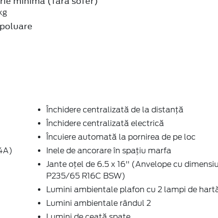
rie minima (fara sofer)
kg
poluare
Închidere centralizată de la distanţă
Închidere centralizată electrică
Încuiere automată la pornirea de pe loc
34A)
Inele de ancorare în spaţiu marfa
Jante oțel de 6.5 x 16'' (Anvelope cu dimensi
P235/65 R16C BSW)
Lumini ambientale plafon cu 2 lampi de hart
Lumini ambientale rândul 2
Lumini de ceață spate