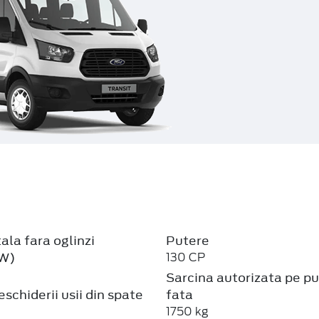
ala fara oglinzi
Putere
W)
130 CP
Sarcina autorizata pe p
schiderii usii din spate
fata
1750 kg