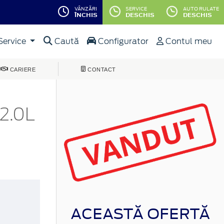
VÂNZĂRI
SERVICE
AUTO RULATE
ÎNCHIS
DESCHIS
DESCHIS
Service
Caută
Configurator
Contul meu
CARIERE
CONTACT
2.0L
ACEASTĂ OFERTĂ