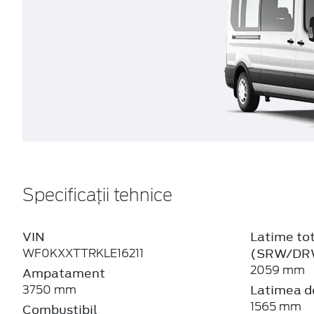
Specificații tehnice
VIN
Latime tot
(SRW/DR
WF0KXXTTRKLE16211
2059 mm
Ampatament
Latimea de
3750 mm
1565 mm
Combustibil