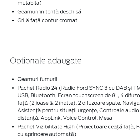
mulabila)
Geamuri în tentă deschisă
Grilă față contur cromat
Optionale adaugate
Geamuri fumurii
Pachet Radio 24 (Radio Ford SYNC 3 cu DAB și T
USB, Bluetooth, Ecran touchscreen de 8", 4 difuz
față (2 joase & 2 înalte), 2 difuzoare spate, Naviga
Asistență pentru situații urgențe, Controale audio
distanță, AppLink, Voice Control, Mesa
Pachet Vizibilitate High (Proiectoare ceaţă faţă, F
cu aprindere automată)