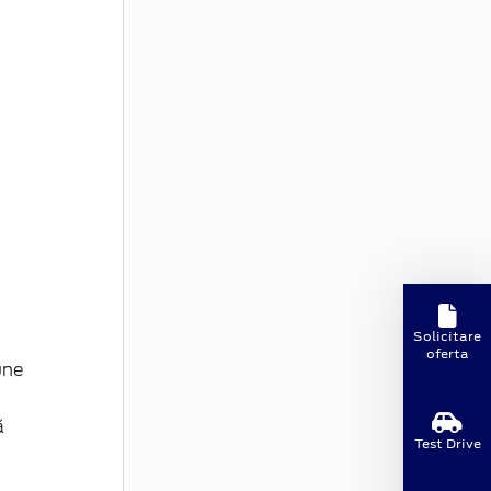
Solicitare
oferta
une
ă
Test Drive