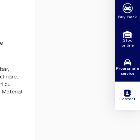
Buy-Back
Stoc
te
online
Programare
bar,
service
clinare,
ri cu
, Material
Contact