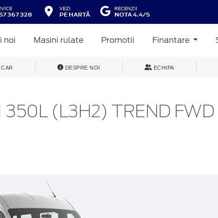
RVICE
VEZI
RECENZII
57 367 328
PE HARTĂ
NOTA 4.4/5
 noi
Masini rulate
Promotii
Finantare
 CAR
DESPRE NOI
ECHIPA
 350L (L3H2) TREND FWD 