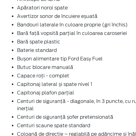
Apăratori noroi spate
Avertizor sonor de încuiere eșuată
Bandouri laterale în culoare proprie (gri închis)
Bară față vopsită parțial în culoarea caroseriei
Bară spate plastic
Baterie standard
Bușon alimentare tip Ford Easy Fuel
Butuc blocare manuală
Capace roți - complet
Capitonaj lateral și spate nivel 1
Capitonaj plafon parţial
Centuri de siguranţă - diagonale, în 3 puncte, cu r
inerţial
Centuri de siguranţă șofer pretensionată
Centuri scaune spate standard
Coloană de direcție – reglabilă pe adâncime și înă