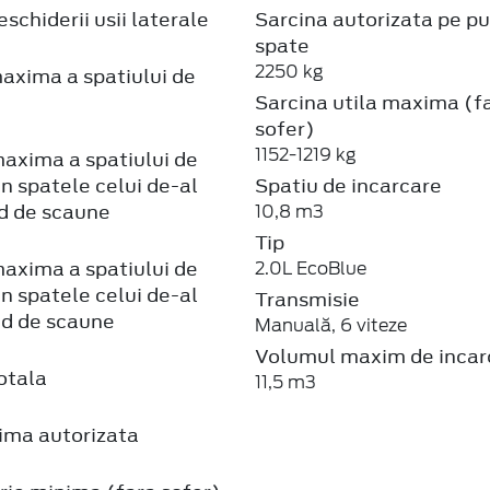
schiderii usii laterale
Sarcina autorizata pe p
spate
2250 kg
axima a spatiului de
Sarcina utila maxima (f
sofer)
1152-1219 kg
axima a spatiului de
in spatele celui de-al
Spatiu de incarcare
nd de scaune
10,8 m3
Tip
axima a spatiului de
2.0L EcoBlue
in spatele celui de-al
Transmisie
nd de scaune
Manuală, 6 viteze
Volumul maxim de incar
otala
11,5 m3
ma autorizata