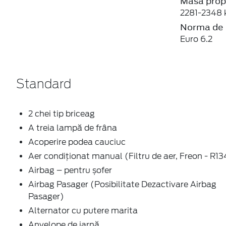
Masa prop
2281-2348 
Norma de 
Euro 6.2
Standard
2 chei tip briceag
A treia lampă de frâna
Acoperire podea cauciuc
Aer condiţionat manual (Filtru de aer, Freon - R1
Airbag – pentru șofer
Airbag Pasager (Posibilitate Dezactivare Airbag
Pasager)
Alternator cu putere marita
Anvelope de iarnă