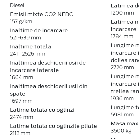
Latimea de
Diesel
1200 mm
Emisii mixte CO2 NEDC
Latimea m
157 g/km
incarcare
Inaltime de incarcare
1784 mm
521-639 mm
Lungime m
Inaltime totala
incarcare 
2411-2526 mm
doilea ra
Inaltimea deschiderii usii de
2720 mm
incarcare laterale
Lungime m
1664 mm
incarcare 
Inaltimea deschiderii usii din
treilea ra
spate
1936 mm
1697 mm
Lungime t
Latime totala cu oglinzi
5981 mm
2474 mm
Masa maxi
Latime totala cu oglinzile pliate
3500 kg
2112 mm