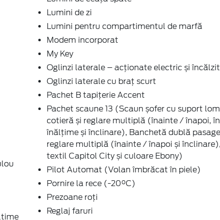
Lumini de zi
Lumini pentru compartimentul de marfă
Modem incorporat
My Key
Oglinzi laterale – acționate electric și încălzi
Oglinzi laterale cu braț scurt
Pachet B tapițerie Accent
Pachet scaune 13 (Scaun șofer cu suport lom
cotieră și reglare multiplă (înainte / înapoi, în
înălțime și înclinare), Banchetă dublă pasage
reglare multiplă (înainte / înapoi și înclinare)
textil Capitol City și culoare Ebony)
ulou
Pilot Automat (Volan îmbrăcat în piele)
Pornire la rece (-20°C)
Prezoane roți
Reglaj faruri
lțime