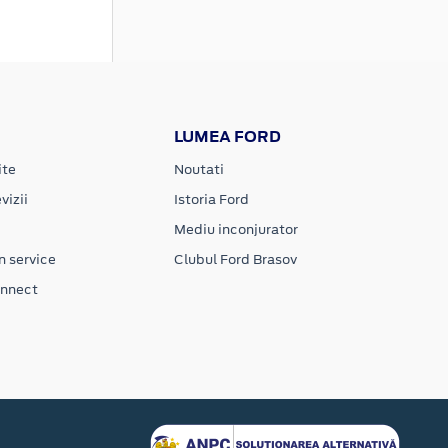
LUMEA FORD
ite
Noutati
vizii
Istoria Ford
Mediu inconjurator
n service
Clubul Ford Brasov
onnect