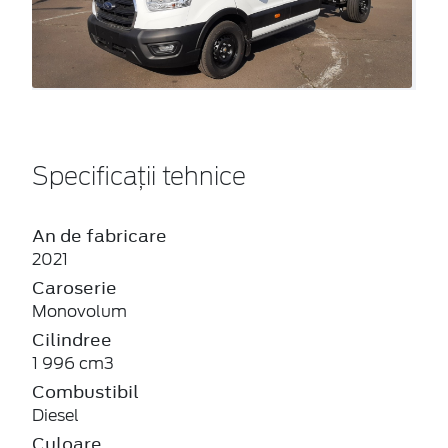
Specificații tehnice
An de fabricare
2021
Caroserie
Monovolum
Cilindree
1 996 cm3
Combustibil
Diesel
Culoare