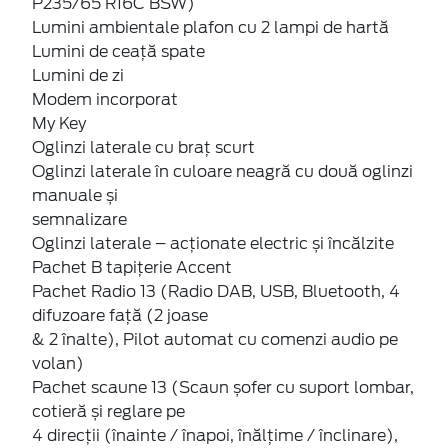
P235/65 R16C BSW)
Lumini ambientale plafon cu 2 lampi de hartă
Lumini de ceață spate
Lumini de zi
Modem incorporat
My Key
Oglinzi laterale cu braț scurt
Oglinzi laterale în culoare neagră cu două oglinzi
manuale și
semnalizare
Oglinzi laterale – acționate electric și încălzite
Pachet B tapițerie Accent
Pachet Radio 13 (Radio DAB, USB, Bluetooth, 4
difuzoare față (2 joase
& 2 înalte), Pilot automat cu comenzi audio pe
volan)
Pachet scaune 13 (Scaun șofer cu suport lombar,
cotieră și reglare pe
4 direcții (înainte / înapoi, înălțime / înclinare),