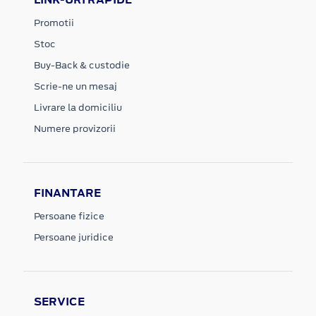
Promotii
Stoc
Buy-Back & custodie
Scrie-ne un mesaj
Livrare la domiciliu
Numere provizorii
FINANTARE
Persoane fizice
Persoane juridice
SERVICE