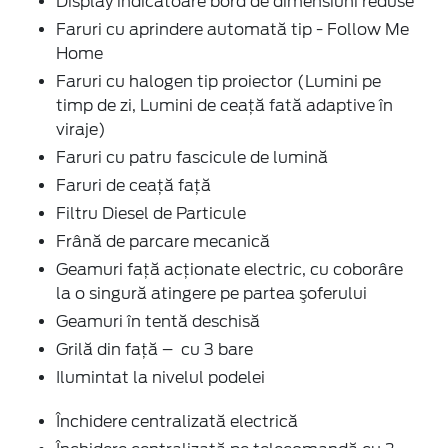
Display indicatoare bord de dimensiuni reduse
Faruri cu aprindere automată tip - Follow Me
Home
Faruri cu halogen tip proiector (Lumini pe
timp de zi, Lumini de ceață fată adaptive în
viraje)
Faruri cu patru fascicule de lumină
Faruri de ceaţă faţă
Filtru Diesel de Particule
Frână de parcare mecanică
Geamuri faţă acţionate electric, cu coborâre
la o singură atingere pe partea şoferului
Geamuri în tentă deschisă
Grilă din față – cu 3 bare
Ilumintat la nivelul podelei
Închidere centralizată electrică