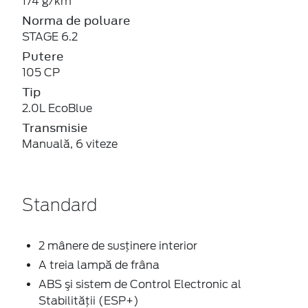
174 g/km
Norma de poluare
STAGE 6.2
Putere
105 CP
Tip
2.0L EcoBlue
Transmisie
Manuală, 6 viteze
Standard
2 mânere de susţinere interior
A treia lampă de frâna
ABS şi sistem de Control Electronic al
Stabilității (ESP+)