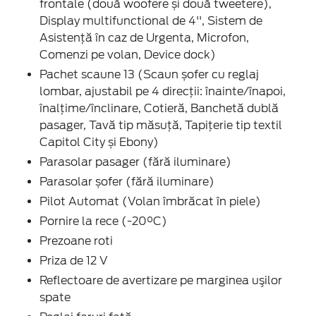
frontale (două woofere și două tweetere),
Display multifunctional de 4'', Sistem de
Asistență în caz de Urgenta, Microfon,
Comenzi pe volan, Device dock)
Pachet scaune 13 (Scaun șofer cu reglaj
lombar, ajustabil pe 4 direcții: înainte/înapoi,
înalțime/înclinare, Cotieră, Banchetă dublă
pasager, Tavă tip măsuță, Tapițerie tip textil
Capitol City și Ebony)
Parasolar pasager (fără iluminare)
Parasolar șofer (fără iluminare)
Pilot Automat (Volan îmbrăcat în piele)
Pornire la rece (-20°C)
Prezoane roti
Priza de 12 V
Reflectoare de avertizare pe marginea uşilor
spate