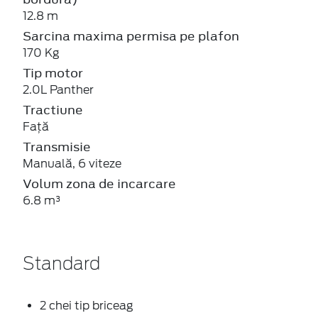
12.8 m
Sarcina maxima permisa pe plafon
170 Kg
Tip motor
2.0L Panther
Tractiune
Față
Transmisie
Manuală, 6 viteze
Volum zona de incarcare
6.8 m³
Standard
2 chei tip briceag