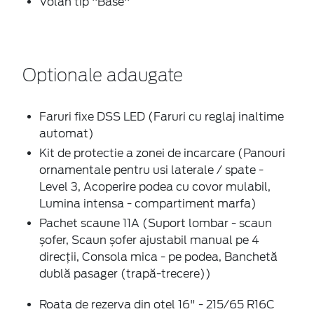
Volan tip ''Base''
Optionale adaugate
Faruri fixe DSS LED (Faruri cu reglaj inaltime
automat)
Kit de protectie a zonei de incarcare (Panouri
ornamentale pentru usi laterale / spate -
Level 3, Acoperire podea cu covor mulabil,
Lumina intensa - compartiment marfa)
Pachet scaune 11A (Suport lombar - scaun
șofer, Scaun șofer ajustabil manual pe 4
direcții, Consola mica - pe podea, Banchetă
dublă pasager (trapă-trecere))
Roata de rezerva din otel 16" - 215/65 R16C